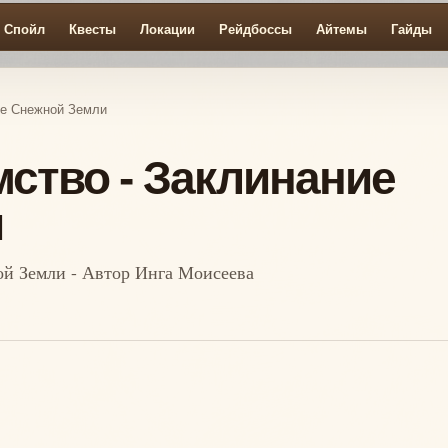
Спойл
Квесты
Локации
Рейдбоссы
Айтемы
Гайды
ние Снежной Земли
мство - Заклинание
и
ой Земли - Автор Инга Моисеева