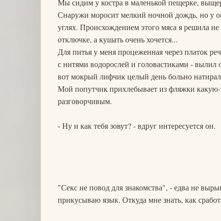
Мы сидим у костра в маленькой пещерке, выще
Снаружи моросит мелкий ночной дождь, но у ог
углях. Происхождением этого мяса я решила не и
отключке, а кушать очень хочется...
Для питья у меня процеженная через платок реч
с нитями водорослей и головастиками - вылил о
вот мокрый лифчик целый день больно натирал
Мой попутчик прихлебывает из фляжки какую-то
разговорчивым.
- Ну и как тебя зовут? - вдруг интересуется он.
"Секс не повод для знакомства", - едва не выр
прикусываю язык. Откуда мне знать, как срабо