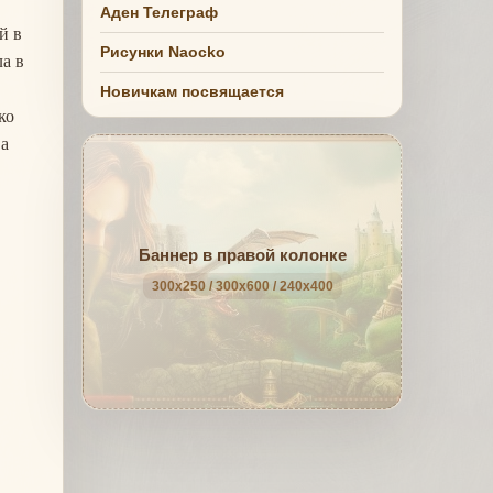
Аден Телеграф
й в
Рисунки Naocko
ла в
Новичкам посвящается
ко
 а
Баннер в правой колонке
300x250 / 300x600 / 240x400