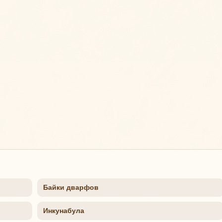
Байки дварфов
Инкунабула