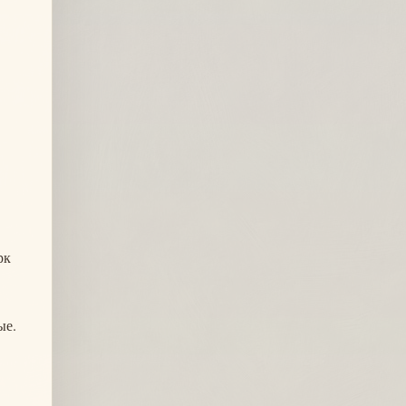
рк
ые.