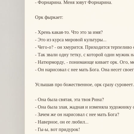
- Форнарина. Меня зовут Форнарина.
Орк фыркает:
- Хрень какая-то. Что это за имя?
- Это из курса мировой культуры...
- Чего-о? - он хмурится. Приходится терпеливо 
- Так звали одну тетку, с которой один мужик
- Натюрморду, - понимающе кивает орк. Ого, ме
- Он нарисовал с нее мать Бога. Она несет свое
Услышав про божественное, орк сразу суровеет.
- Она была святая, эта твоя Рина?
- Она была злая, жадная и изменяла художнику 
- Зачем же он нарисовал с нее мать Бога?
- Наверное, он ее любил...
- Гы-ы, вот придурок!