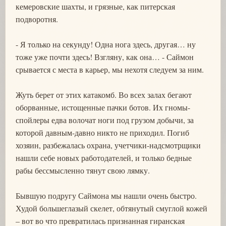
кемеровские шахты, и грязные, как питерская
подворотня.
- Я только на секунду! Одна нога здесь, другая… ну
тоже уже почти здесь! Взгляну, как она… - Саймон
срывается с места в карьер, мы нехотя следуем за ним.
Жуть берет от этих катакомб. Во всех залах бегают
оборванные, истощенные пачки ботов. Их гномы-
спойлеры едва волочат ноги под грузом добычи, за
которой давным-давно никто не приходил. Погиб
хозяин, разбежалась охрана, учетчики-надсмотрщики
нашли себе новых работодателей, и только бедные
рабы бессмысленно тянут свою лямку.
Бывшую подругу Саймона мы нашли очень быстро.
Худой большеглазый скелет, обтянутый смуглой кожей
– вот во что превратилась признанная гиранская