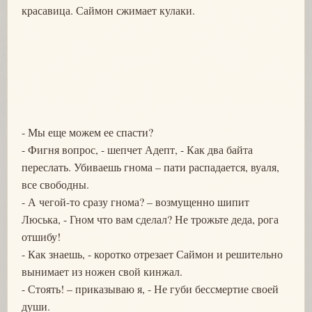
красавица. Саймон сжимает кулаки.
- Мы еще можем ее спасти?
- Фигня вопрос, - шепчет Адепт, - Как два байта
переслать. Убиваешь гнома – пати распадается, вуаля,
все свободны.
- А чегой-то сразу гнома? – возмущенно шипит
Люська, - Гном что вам сделал? Не трожьте деда, рога
отшибу!
- Как знаешь, - коротко отрезает Саймон и решительно
вынимает из ножен свой кинжал.
- Стоять! – приказываю я, - Не губи бессмертие своей
души.