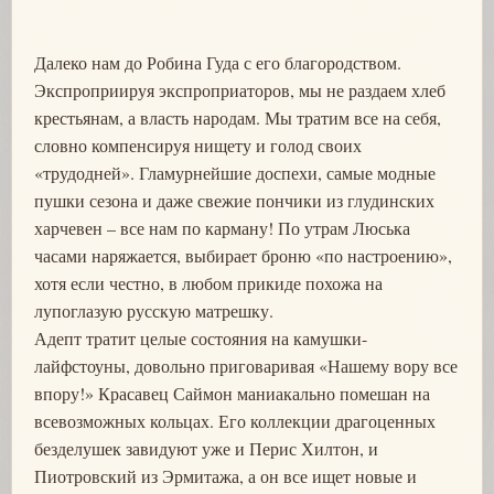
Далеко нам до Робина Гуда с его благородством.
Экспроприируя экспроприаторов, мы не раздаем хлеб
крестьянам, а власть народам. Мы тратим все на себя,
словно компенсируя нищету и голод своих
«трудодней». Гламурнейшие доспехи, самые модные
пушки сезона и даже свежие пончики из глудинских
харчевен – все нам по карману! По утрам Люська
часами наряжается, выбирает броню «по настроению»,
хотя если честно, в любом прикиде похожа на
лупоглазую русскую матрешку.
Адепт тратит целые состояния на камушки-
лайфстоуны, довольно приговаривая «Нашему вору все
впору!» Красавец Саймон маниакально помешан на
всевозможных кольцах. Его коллекции драгоценных
безделушек завидуют уже и Перис Хилтон, и
Пиотровский из Эрмитажа, а он все ищет новые и