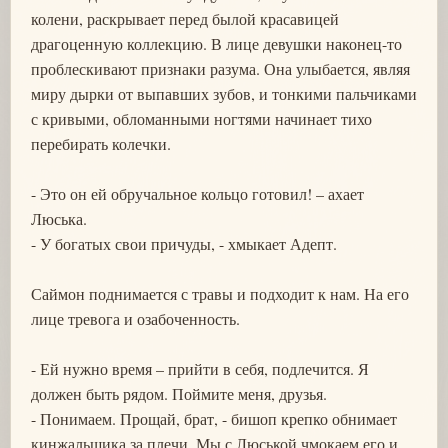
колени, раскрывает перед былой красавицей
драгоценную коллекцию. В лице девушки наконец-то
проблескивают признаки разума. Она улыбается, являя
миру дырки от выпавших зубов, и тонкими пальчиками
с кривыми, обломанными ногтями начинает тихо
перебирать колечки.
- Это он ей обручальное кольцо готовил! – ахает
Люська.
- У богатых свои причуды, - хмыкает Адепт.
Саймон поднимается с травы и подходит к нам. На его
лице тревога и озабоченность.
- Ей нужно время – прийти в себя, подлечится. Я
должен быть рядом. Поймите меня, друзья.
- Понимаем. Прощай, брат, - бишоп крепко обнимает
кинжальщика за плечи. Мы с Люськой чмокаем его и