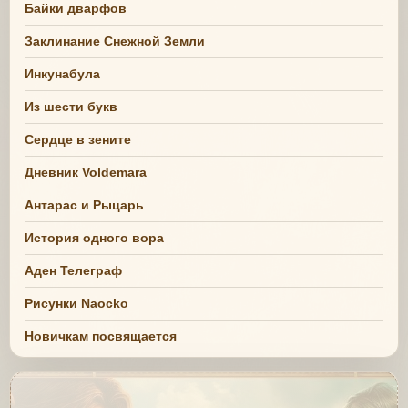
Байки дварфов
Заклинание Снежной Земли
Инкунабула
Из шести букв
Сердце в зените
Дневник Voldemara
Антарас и Рыцарь
История одного вора
Аден Телеграф
Рисунки Naocko
Новичкам посвящается