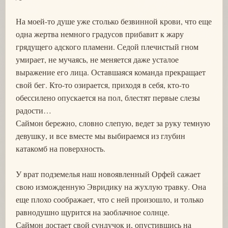
На моей-то душе уже столько безвинной крови, что еще
одна жертва немного градусов прибавит к жару
грядущего адского пламени. Седой плечистый гном
умирает, не мучаясь, не меняется даже усталое
выражение его лица. Оставшаяся команда прекращает
свой бег. Кто-то озирается, приходя в себя, кто-то
обессилено опускается на пол, блестят первые слезы
радости…
Саймон бережно, словно слепую, ведет за руку темную
девушку, и все вместе мы выбираемся из глубин
катакомб на поверхность.
У врат подземелья наш новоявленный Орфей сажает
свою изможденную Эвридику на жухлую травку. Она
еще плохо соображает, что с ней произошло, и только
равнодушно щурится на заоблачное солнце.
Саймон достает свой сундучок и, опустившись на