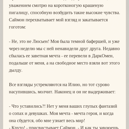
уважением смотрю на коротконогую крашеную
пигалицу, способную возбудить такие высокие чувства.
Саймон перехватывает мой взгляд и закатывается
гоготом:
- Не, это не Люсьен! Моя была темной бафершей, и уже
через неделю мы с ней ненавидели друг друга. Недавно
сбылась ее заветная мечта - ее перевели в ДаркОмен,
подальше от меня, а на свободное место взяли вот этого
дылду.
Все взгляды устремляются на Илию, но тот сурово
насупившись, молчит. Наконец и он не выдерживает:
- Что уставились?! Нет у меня ваших глупых фантазий
о сопах и девушках. Моя мечта - мечта героя, и когда
она сбудется, обо мне узнает весь мир!
- Круто! - присвистывает Саймон, - И как ты завоюешь