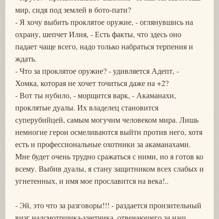
мир, сидя под землей в бото-пати?
- Я хочу выбить проклятое оружие, - оглянувшись на
охрану, шепчет Илия, - Есть факты, что здесь оно
падает чаще всего, надо только набраться терпения и
ждать.
- Что за проклятое оружие? - удивляется Адепт, -
Хомка, которая не хочет точиться даже на +2?
- Вот ты нубило, - морщится варк, - Акаманахи,
проклятые дуалы. Их владелец становится
суперубийцей, самым могучим человеком мира. Лишь
немногие герои осмеливаются выйти против него, хотя
есть и профессиональные охотники за акаманахами.
Мне будет очень трудно сражаться с ними, но я готов ко
всему. Выбив дуалы, я стану защитником всех слабых и
угнетенных, и имя мое прославится на века!..
- Эй, это что за разговоры!!! - раздается пронзительный
визг надсмотрщика-учетчика, отвечающего за наш