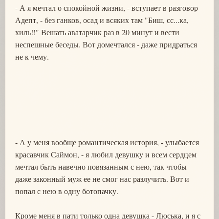
- А я мечтал о спокойной жизни, - вступает в разговор
Адепт, - без ганков, осад и всяких там "Биш, сс...ка,
хиль!!" Вешать аватарчик раз в 20 минут и вести
неспешные беседы. Вот домечтался - даже придраться
не к чему.
- А у меня вообще романтическая история, - улыбается
красавчик Саймон, - я любил девушку и всем сердцем
мечтал быть навечно повязанным с нею, так чтобы
даже законный муж ее не смог нас разлучить. Вот и
попал с нею в одну ботопачку.
Кроме меня в пати только одна девушка - Люська, и я с