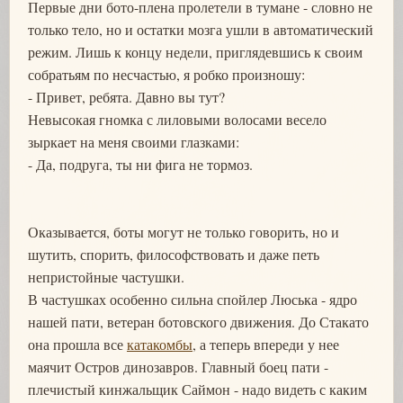
Первые дни бото-плена пролетели в тумане - словно не
только тело, но и остатки мозга ушли в автоматический
режим. Лишь к концу недели, приглядевшись к своим
собратьям по несчастью, я робко произношу:
- Привет, ребята. Давно вы тут?
Невысокая гномка с лиловыми волосами весело
зыркает на меня своими глазками:
- Да, подруга, ты ни фига не тормоз.
Оказывается, боты могут не только говорить, но и
шутить, спорить, философствовать и даже петь
непристойные частушки.
В частушках особенно сильна спойлер Люська - ядро
нашей пати, ветеран ботовского движения. До Стакато
она прошла все
катакомбы
, а теперь впереди у нее
маячит Остров динозавров. Главный боец пати -
плечистый кинжальщик Саймон - надо видеть с каким