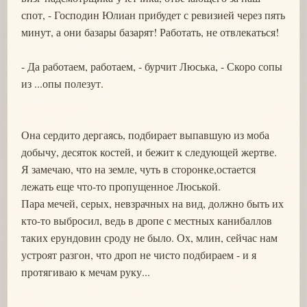
спот, - Господин Юлиан прибудет с ревизией через пять
минут, а они базары базарят! Работать, не отвлекаться!
- Да работаем, работаем, - бурчит Люська, - Скоро сопы
из ...опы полезут.
Она сердито дергаясь, подбирает выпавшую из моба
добычу, десяток костей, и бежит к следующей жертве.
Я замечаю, что на земле, чуть в сторонке,остается
лежать еще что-то пропущенное Люськой.
Пара мечей, серых, невзрачных на вид, должно быть их
кто-то выбросил, ведь в дропе с местных канибаллов
таких ерундовин сроду не было. Ох, млин, сейчас нам
устроят разгон, что дроп не чисто подбираем - и я
протягиваю к мечам руку...