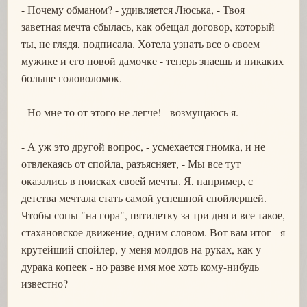
- Почему обманом? - удивляется Люська, - Твоя
заветная мечта сбылась, как обещал договор, который
ты, не глядя, подписала. Хотела узнать все о своем
мужике и его новой дамочке - теперь знаешь и никаких
больше головоломок.
- Но мне то от этого не легче! - возмущаюсь я.
- А уж это другой вопрос, - усмехается гномка, и не
отвлекаясь от спойла, разъясняет, - Мы все тут
оказались в поисках своей мечты. Я, например, с
детства мечтала стать самой успешной спойлершей.
Чтобы сопы "на гора", пятилетку за три дня и все такое,
стахановское движение, одним словом. Вот вам итог - я
крутейший спойлер, у меня молдов на руках, как у
дурака копеек - но разве имя мое хоть кому-нибудь
известно?