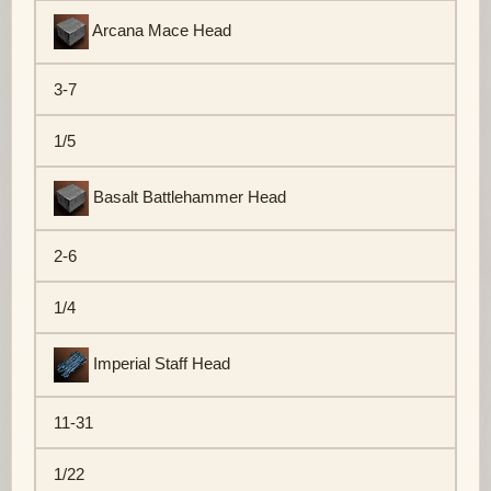
Arcana Mace Head
3-7
1/5
Basalt Battlehammer Head
2-6
1/4
Imperial Staff Head
11-31
1/22