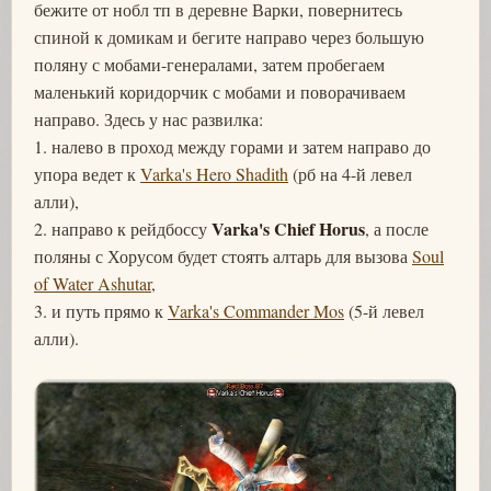
бежите от нобл тп в деревне Варки, повернитесь
спиной к домикам и бегите направо через большую
поляну с мобами-генералами, затем пробегаем
маленький коридорчик с мобами и поворачиваем
направо. Здесь у нас развилка:
1. налево в проход между горами и затем направо до
упора ведет к
Varka's Hero Shadith
(рб на 4-й левел
алли),
Varka's Chief Horus
2. направо к рейдбоссу
, а после
поляны с Хорусом будет стоять алтарь для вызова
Soul
of Water Ashutar
,
3. и путь прямо к
Varka's Commander Mos
(5-й левел
алли).