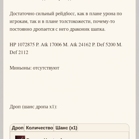
Достаточно сильный рейдбосс, как в плане урона по
игрокам, так и в плане толстокожести, почему-то
постоянно дропается с него драконик шапка.
HP 1072875 P. Atk 17006 M. Atk 24162 P. Def 5200 M.
Def 2112
Миньоны: отсутствуют
Дроп (шанс дропа х1):
Дроп
Количество
Шанс (х1)