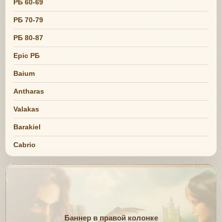
РБ 60-69
РБ 70-79
РБ 80-87
Epic РБ
Baium
Antharas
Valakas
Barakiel
Cabrio
Баннер в правой колонке