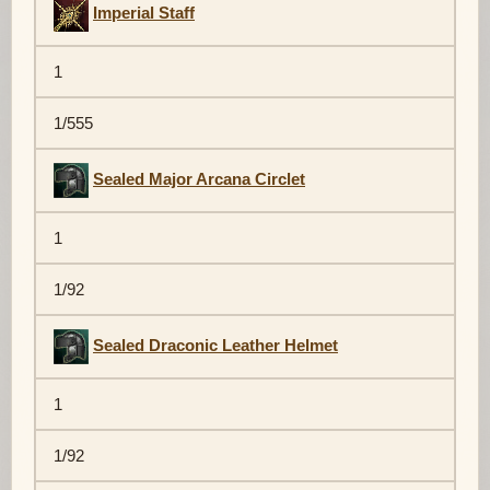
Imperial Staff
1
1/555
Sealed Major Arcana Circlet
1
1/92
Sealed Draconic Leather Helmet
1
1/92