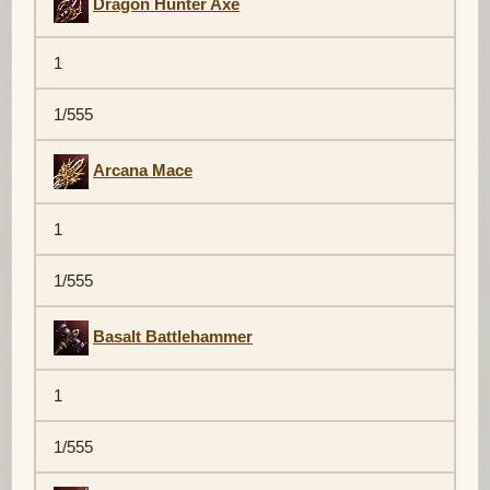
Dragon Hunter Axe
1
1/555
Arcana Mace
1
1/555
Basalt Battlehammer
1
1/555