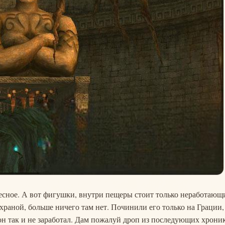
ересное. А вот фигушки, внутри пещеры стоит только неработающ
охраной, больше ничего там нет. Починили его только на Грации,
 он так и не заработал. Дам пожалуй дроп из последующих хрони