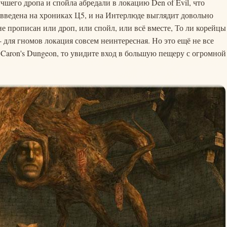
шего дропа и спойла абредали в локацию Den of Evil, что
 введена на хрониках Ц5, и на Интерлюде выглядит довольно
не прописан или дроп, или спойл, или всё вместе, То ли корейцы
 - для гномов локация совсем неинтересная. Но это ещё не все
 Caron's Dungeon, то увидите вход в большую пещеру с огромной