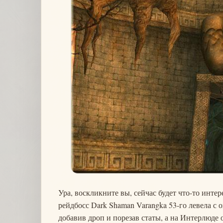
Ура, воскликните вы, сейчас будет что-то инт
рейдбосс Dark Shaman Varangka 53-го левела с 
добавив дроп и порезав статы, а на Интерлюде