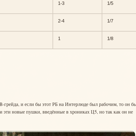
1-3
1/5
2-4
1/7
1
1/8
 B-грейда, и если бы этот РБ на Интерлюде был рабочим, то он б
и эти новые пушки, введённые в хрониках Ц5, но так как он не