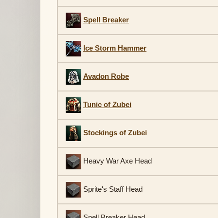
Spell Breaker
Ice Storm Hammer
Avadon Robe
Tunic of Zubei
Stockings of Zubei
Heavy War Axe Head
Sprite's Staff Head
Spell Breaker Head