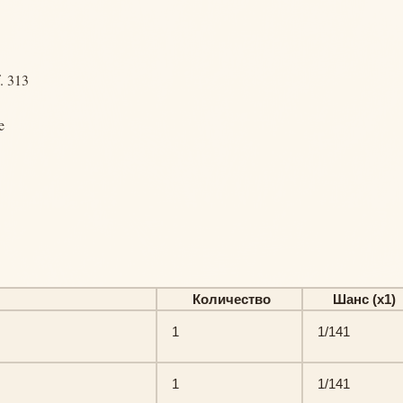
. 313
e
Количество
Шанс (х1)
1
1/141
1
1/141