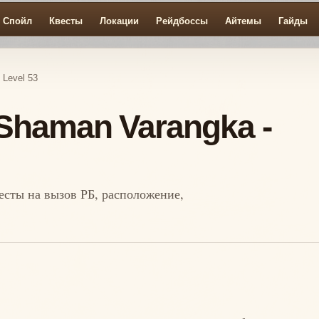
Спойл
Квесты
Локации
Рейдбоссы
Айтемы
Гайды
 Level 53
Shaman Varangka -
весты на вызов РБ, расположение,