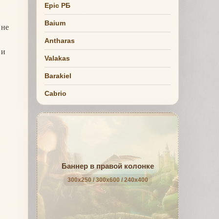
Epic РБ
Baium
 не
Antharas
 и
Valakas
Barakiel
Cabrio
Баннер в правой колонке
300x250 / 300x600 / 240x400