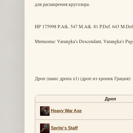
для расширения кругозора.
HP 175998 P.Atk. 547 M.Atk. 81 P.Def. 643 M.Def
Миньоны: Varangka's Descendant, Varangka's Pag
Дроп (шанс дропа х1) (дроп из хроник Грация):
Дроп
Heavy War Axe
Sprite's Staff