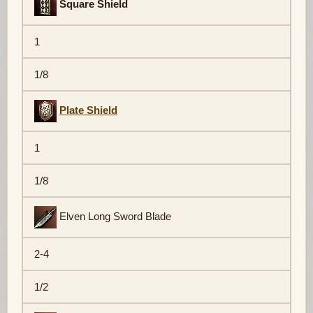
Square Shield
1
1/8
Plate Shield
1
1/8
Elven Long Sword Blade
2-4
1/2