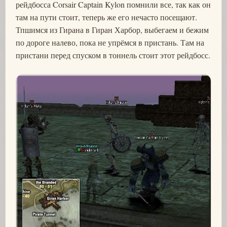
рейдбосса Corsair Captain Kylon помнили все, так как он
там на пути стоит, теперь же его нечасто посещают.
Тпшимся из Гирана в Гиран Харбор, выбегаем и бежим
по дороге налево, пока не упрёмся в пристань. Там на
пристани перед спуском в тоннель стоит этот рейдбосс.