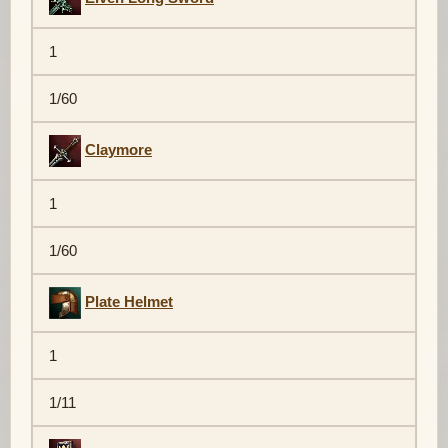
1
1/60
Claymore
1
1/60
Plate Helmet
1
1/11