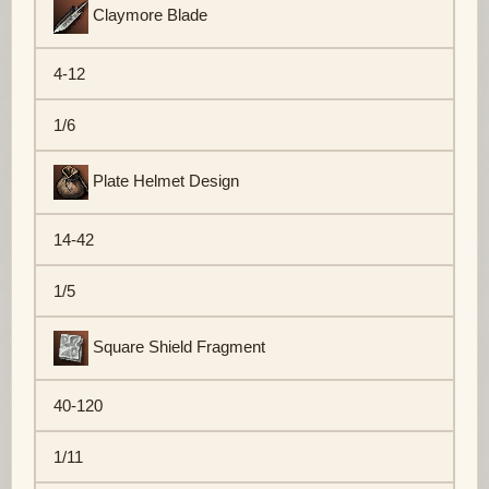
Claymore Blade
4-12
1/6
Plate Helmet Design
14-42
1/5
Square Shield Fragment
40-120
1/11