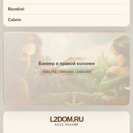
Barakiel
Cabrio
Баннер в правой колонке
300x250 / 300x600 / 240x400
L2DOM.RU
БАЗА ЗНАНИЙ