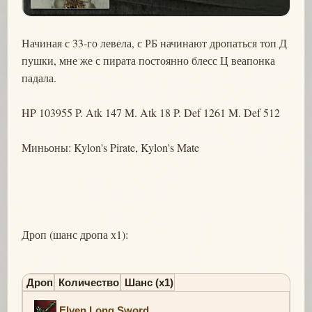
Начиная с 33-го левела, с РБ начинают дропаться топ Д
пушки, мне же с пирата постоянно блесс Ц веапонка
падала.
HP 103955 P. Atk 147 M. Atk 18 P. Def 1261 M. Def 512
Миньоны: Kylon's Pirate, Kylon's Mate
Дроп (шанс дропа х1):
Дроп
Количество
Шанс (х1)
Elven Long Sword