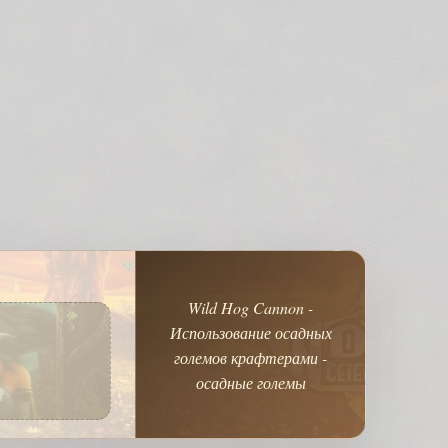
Wild Hog Cannon -
Использование осадных
големов крафтерами -
осадные големы