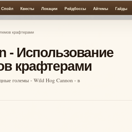
Спойл
Квесты
Локации
Рейдбоссы
Айтемы
Гайды
олемов крафтерами
n - Использование
ов крафтерами
дные големы - Wild Hog Cannon - в