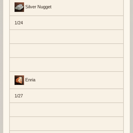
Silver Nugget
1/24
Enria
1/27