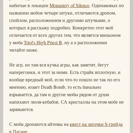
набитые в локации
Monastery of Silence
. Одинаковых по
названию мобов четыре штуки, отличаются дропом,
спойлом, расположением и другими штучками, о
которых я расскажу подробно. Конкретно этот моб
отличается от всех других тем, что является миньоном
у моба
Triol's High Priest B
, ну а о расположении
читайте ниже.
Не агр, но там вся кучка агры, как заметят, бегут
наперегонки, и этот за ними. Есть страйк вплотную, и
вообще вредный моб, если что-то пошло не так по его
мнению, юзает Death Bomb, то есть банально
взрывается, да там и другие мобы рядом от души
напихают люля-кебабов. СА кристаллы на этом мобе не
заряжаются.
С моба дропаются айтемы на
квест на заточки S-грейда
в Пагане
.