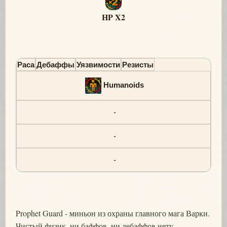
HP X2
Раса
Дебаффы
Уязвимости
Резисты
Humanoids
-
-
-
Prophet Guard - миньон из охраны главного мага Варки.
Чистый физик, ни баффов, ни дебаффов нету.