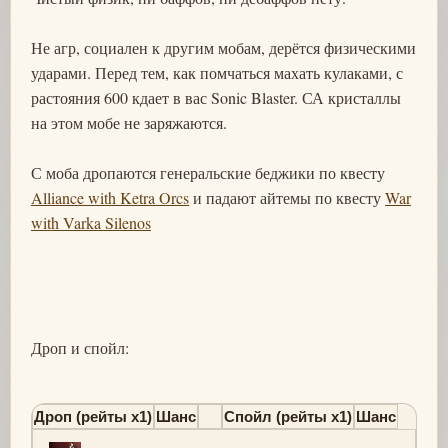
Не агр, социален к другим мобам, дерётся физическими
ударами. Перед тем, как помчаться махать кулаками, с
растояния 600 кдает в вас Sonic Blaster. СА кристаллы
на этом мобе не заряжаются.
С моба дропаются генеральские беджики по квесту
Alliance with Ketra Orcs
и падают айтемы по квесту
War
with Varka Silenos
Дроп и спойл:
Дроп (рейты х1)
Шанс
Спойл (рейты х1)
Шанс