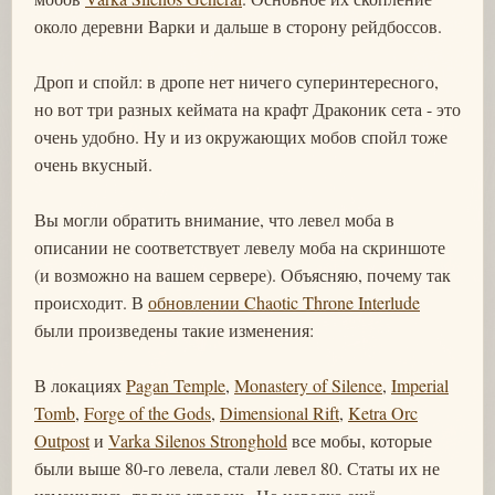
около деревни Варки и дальше в сторону рейдбоссов.
Дроп и спойл: в дропе нет ничего суперинтересного,
но вот три разных кеймата на крафт Драконик сета - это
очень удобно. Ну и из окружающих мобов спойл тоже
очень вкусный.
Вы могли обратить внимание, что левел моба в
описании не соответствует левелу моба на скриншоте
(и возможно на вашем сервере). Объясняю, почему так
происходит. В
обновлении Chaotic Throne Interlude
были произведены такие изменения:
В локациях
Pagan Temple
,
Monastery of Silence
,
Imperial
Tomb
,
Forge of the Gods
,
Dimensional Rift
,
Ketra Orc
Outpost
и
Varka Silenos Stronghold
все мобы, которые
были выше 80-го левела, стали левел 80. Статы их не