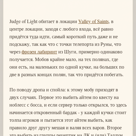
Judge of Light обитает в локации
Valley of Saints
, в
центре локации, заходя с любого входа, всё равно
придётся туда идти, самый короткий путь даже и не
подскажу, так как что с точки телепорта из Руны, что
через
фрозен лабиринт
из Шуги, примерно одинаково
получается. Мобов крайне мало, на тех полянах, где
они есть, на маленьких по одной кучке, на больших по
две в разных концах полян, так что придётся побегать.
По поводу дропа и спойла: к этому мобу приходят в
двух случаях. Первое это выбить айтем по квесту на
ноблесс с босса, и если сервер только открылся, то здесь
начинается откровенный бардак - у каждой кучки стоит
толпа игроков и пытается этот айтем выбить, как
правило друг другу мешая и валяя всех варов. Второе
это выбить из группы рецептик на ДК и (или) Таллум