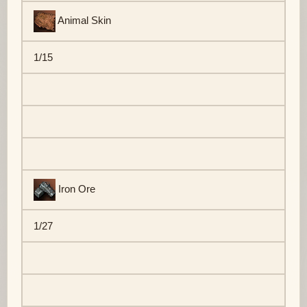
Animal Skin
1/15
Iron Ore
1/27