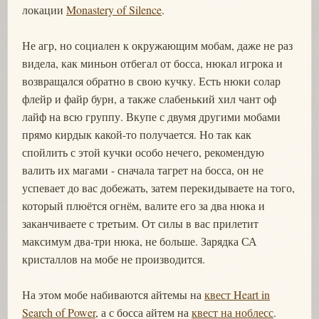
локации
Monastery of Silence
.
Не агр, но социален к окружающим мобам, даже не раз
видела, как миньон отбегал от босса, нюкал игрока и
возвращался обратно в свою кучку. Есть нюки солар
флейр и файр бурн, а также слабенький хил чант оф
лайф на всю группу. Вкупе с двумя другими мобами
прямо кирдык какой-то получается. Но так как
спойлить с этой кучки особо нечего, рекомендую
валить их магами - сначала тагрет на босса, он не
успевает до вас добежать, затем перекидываете на того,
который плюётся огнём, валите его за два нюка и
заканчиваете с третьим. От силы в вас прилетит
максимум два-три нюка, не больше. Зарядка СА
кристаллов на мобе не производится.
На этом мобе набиваются айтемы на
квест Heart in
Search of Power
, а с босса айтем на
квест на ноблесс
.