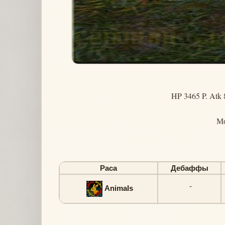
HP 3465 P. Atk 
М
Раса
Дебаффы
-
Animals