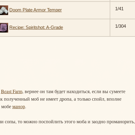
1/41
Doom Plate Armor Temper
1/304
Recipe: Spiritshot: A-Grade
и
Beast Farm
, вернее он там будет находиться, если вы сумеете
ак полученный моб не имеет дропа, а только спойл, вполне
а мобе
манор
.
и сопы, то можно поспойлить этого моба и заодно проманорить,