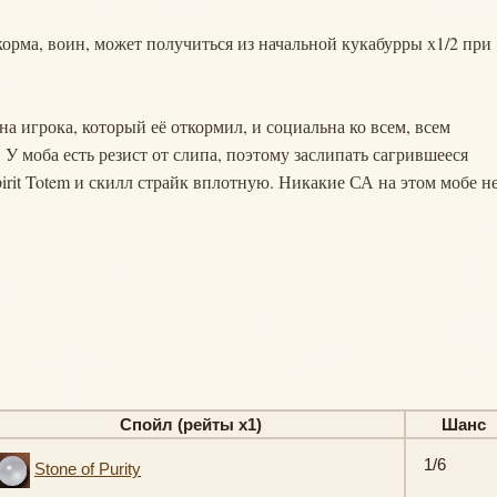
ткорма, воин, может получиться из начальной кукабурры х1/2 при
на игрока, который её откормил, и социальна ко всем, всем
У моба есть резист от слипа, поэтому заслипать сагрившееся
irit Totem и скилл страйк вплотную. Никакие СА на этом мобе н
Спойл (рейты х1)
Шанс
1/6
Stone of Purity