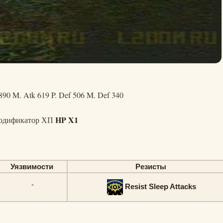
890 M. Atk 619 P. Def 506 M. Def 340
HP X1
одификатор ХП
Уязвимости
Резисты
-
Resist Sleep Attacks