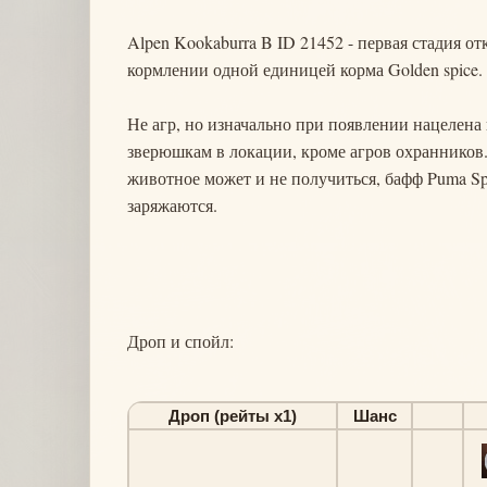
Alpen Kookaburra B ID 21452 - первая стадия о
кормлении одной единицей корма Golden spice.
Не агр, но изначально при появлении нацелена 
зверюшкам в локации, кроме агров охранников. 
животное может и не получиться, бафф Puma Sp
заряжаются.
Дроп и спойл:
Дроп (рейты х1)
Шанс