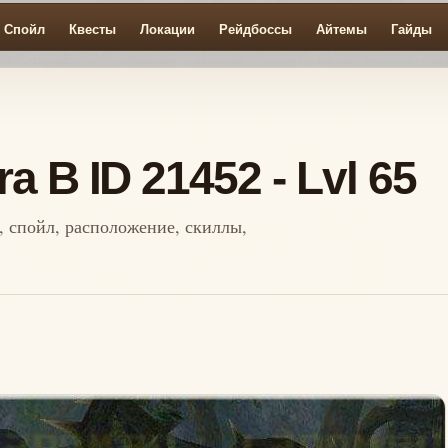
Спойл
Квесты
Локации
Рейдбоссы
Айтемы
Гайды
a B ID 21452 - Lvl 65
п, спойл, расположение, скиллы,