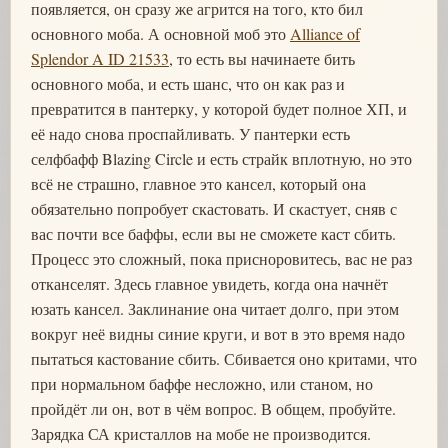
появляется, он сразу же агрится на того, кто бил
основного моба. А основной моб это
Alliance of
Splendor A ID 21533
, то есть вы начинаете бить
основного моба, и есть шанс, что он как раз и
превратится в пантерку, у которой будет полное ХП, и
её надо снова проспайливать. У пантерки есть
селфбафф Blazing Circle и есть страйк вплотную, но это
всё не страшно, главное это кансел, который она
обязательно попробует скастовать. И скастует, сняв с
вас почти все баффы, если вы не сможете каст сбить.
Процесс это сложный, пока присноровитесь, вас не раз
отканселят. Здесь главное увидеть, когда она начнёт
юзать кансел. Заклинание она читает долго, при этом
вокруг неё видны синие круги, и вот в это время надо
пытаться кастование сбить. Сбивается оно критами, что
при нормальном баффе несложно, или станом, но
пройдёт ли он, вот в чём вопрос. В общем, пробуйте.
Зарядка СА кристаллов на мобе не производится.