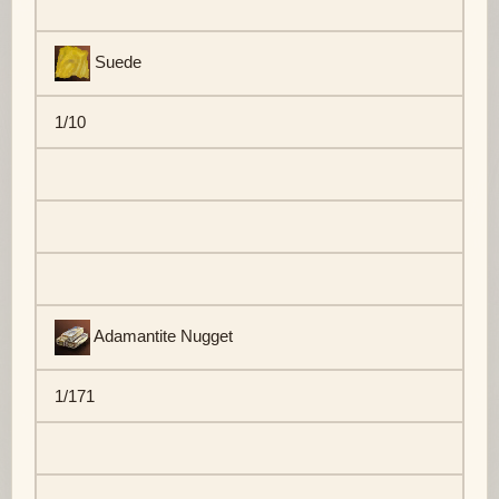
Suede
1/10
Adamantite Nugget
1/171