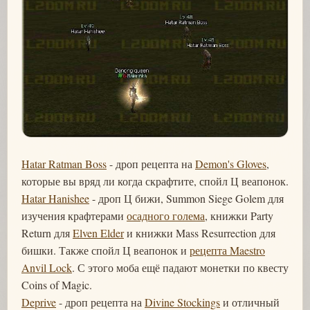
Hatar Ratman Boss
- дроп рецепта на
Demon's Gloves
,
которые вы вряд ли когда скрафтите, спойл Ц веапонок.
Hatar Hanishee
- дроп Ц бижи, Summon Siege Golem для
изучения крафтерами
осадного голема
, книжки Party
Return для
Elven Elder
и книжки Mass Resurrection для
бишки. Также спойл Ц веапонок и
рецепта Maestro
Anvil Lock
. С этого моба ещё падают монетки по квесту
Coins of Magic.
Deprive
- дроп рецепта на
Divine Stockings
и отличный