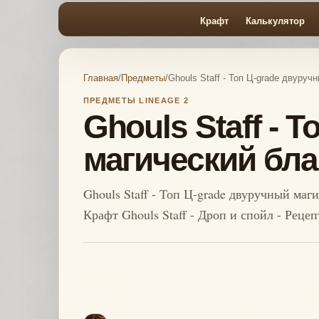
Крафт
Калькулятор
Главная
/
Предметы
/
Ghouls Staff - Топ Ц-grade двуруч
ПРЕДМЕТЫ LINEAGE 2
Ghouls Staff - 
магический бла
Ghouls Staff - Топ Ц-grade двуручный маг
Крафт Ghouls Staff - Дроп и спойл - Реце