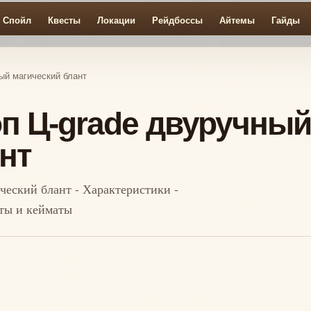
Спойл
Квесты
Локации
Рейдбоссы
Айтемы
Гайды
ный магический блант
Топ Ц-grade двуручный
нт
ический блант - Характеристики -
пты и кейматы