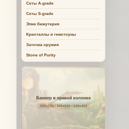
Сеты A-grade
Сеты S-grade
Эпик бижутерия
Кристаллы и гемстоуны
Заточка оружия
Stone of Purity
Баннер в правой колонке
300x250 / 300x600 / 240x400