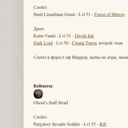
Спойл:
Harit Lizardman Grunt - Lvl 51 -
Forest of Mirrors
Дроп:
Kaim Vanul - Lvl 51 -
Devils Isle
Dark Lord
- Lvl 50 -
Cruma Tower
, второй этаж
Спойл в форест оф Миррор, мобы не агры, мож
Кейматы
:
Ghoul's Staff Head
Спойл:
Purgatory Invader Soldier - Lvl 55 -
Rift