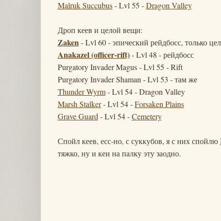
Malruk Succubus
- Lvl 55 -
Dragon Valley
Дроп кеев и целой вещи:
Zaken
- Lvl 60 - эпический рейдбосс, только це
Anakazel (officer-rift)
- Lvl 48 - рейдбосс
Purgatory Invader Magus - Lvl 55 - Rift
Purgatory Invader Shaman - Lvl 53 - там же
Thunder Wyrm
- Lvl 54 - Dragon Valley
Marsh Stalker
- Lvl 54 -
Forsaken Plains
Grave Guard
- Lvl 54 -
Cemetery
Спойл кеев, есс-но, с суккубов, я с них спойлю
тяжко, ну и кеи на палку эту заодно.