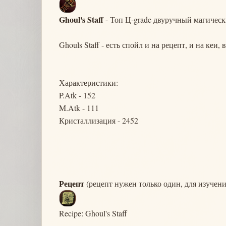
Ghoul's Staff
- Топ Ц-grade двуручный магическ
Ghouls Staff - есть спойл и на рецепт, и на кеи
Характеристики:
P.Atk - 152
M.Atk - 111
Кристаллизация - 2452
Рецепт
(рецепт нужен только один, для изучени
Recipe: Ghoul's Staff