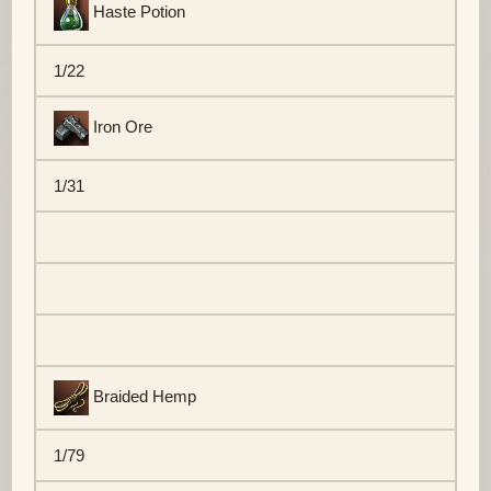
Haste Potion
1/22
Iron Ore
1/31
Braided Hemp
1/79