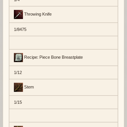
Throwing Knife
1/8475
Recipe: Piece Bone Breastplate
1/12
Stem
1/15