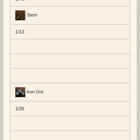
Stem
1/13
Iron Ore
1/26