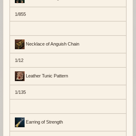
1/855
Necklace of Anguish Chain
1/12
Leather Tunic Pattern
1/135
Earring of Strength