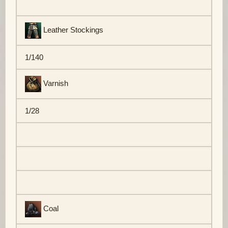
Leather Stockings
1/140
Varnish
1/28
Coal