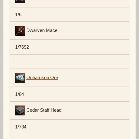
1/6
Dwarven Mace
1/7692
Oriharukon Ore
1/84
Cedar Staff Head
1/734