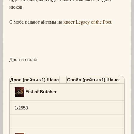
нюков.
С моба падают айтемы на
квест Legacy of the Poet
.
Дроп и спойл:
Дроп (рейты х1)
Шанс
Спойл (рейты х1)
Шанс
Fist of Butcher
1/2558