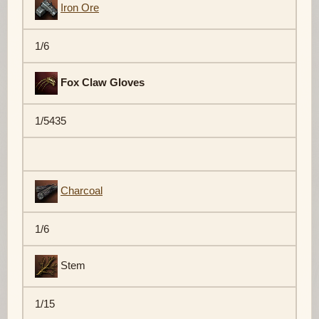
Iron Ore
1/6
Fox Claw Gloves
1/5435
Charcoal
1/6
Stem
1/15