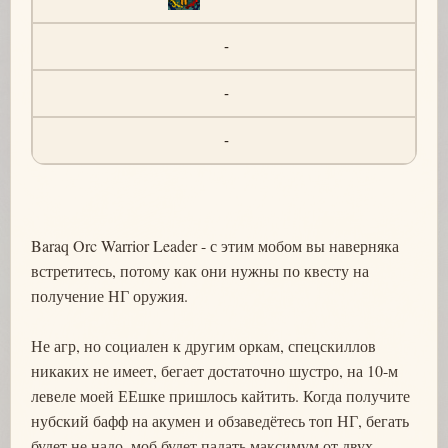
-
-
-
Baraq Orc Warrior Leader - с этим мобом вы наверняка
встретитесь, потому как они нужны по квесту на
получение НГ оружия.
Не агр, но социален к другим оркам, спецскиллов
никаких не имеет, бегает достаточно шустро, на 10-м
левеле моей ЕЕшке пришлось кайтить. Когда получите
нубский бафф на акумен и обзаведётесь топ НГ, бегать
будет не надо, моб будет падать максимум от двух