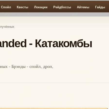
Спойл
Квесты
Локации
Рейдбоссы
Айтемы
Гайды
тлучённых
anded - Катакомбы
ных - Брэнды - спойл, дроп,