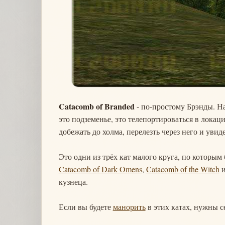
Catacomb of Branded
- по-простому Брэнды. На
это подземенье, это телепортироваться в локац
добежать до холма, перелезть через него и увид
Это одни из трёх кат малого круга, по которым
Catacomb of Dark Omens
,
Catacomb of the Witch
и
кузнеца.
Если вы будете
манорить
в этих катах, нужны с