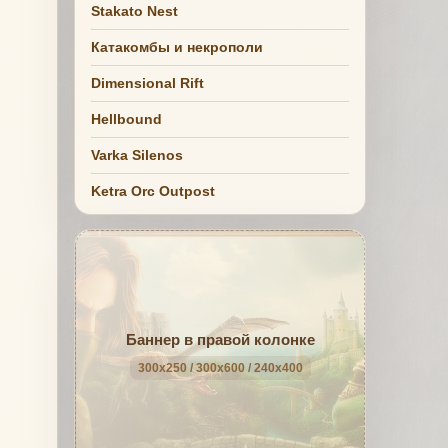
Stakato Nest
Катакомбы и некрополи
Dimensional Rift
Hellbound
Varka Silenos
Ketra Orc Outpost
Баннер в правой колонке
300x250 / 300x600 / 240x400