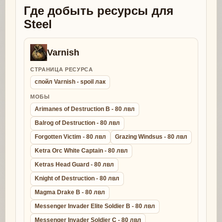
Где добыть ресурсы для
Steel
Varnish
СТРАНИЦА РЕСУРСА
спойл Varnish - spoil лак
МОБЫ
Arimanes of Destruction B - 80 лвл
Balrog of Destruction - 80 лвл
Forgotten Victim - 80 лвл
Grazing Windsus - 80 лвл
Ketra Orc White Captain - 80 лвл
Ketras Head Guard - 80 лвл
Knight of Destruction - 80 лвл
Magma Drake B - 80 лвл
Messenger Invader Elite Soldier B - 80 лвл
Messenger Invader Soldier C - 80 лвл