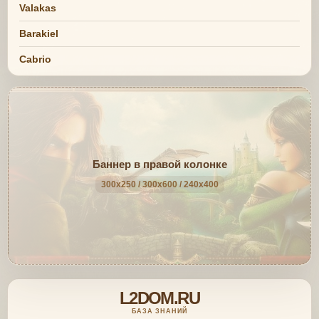
Valakas
Barakiel
Cabrio
Баннер в правой колонке
300x250 / 300x600 / 240x400
L2DOM.RU
БАЗА ЗНАНИЙ