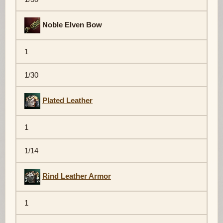
Noble Elven Bow
1
1/30
Plated Leather
1
1/14
Rind Leather Armor
1