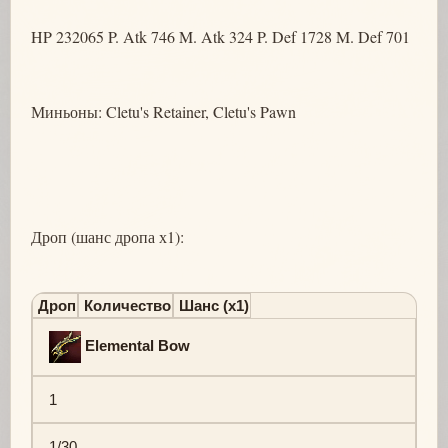
HP 232065 P. Atk 746 M. Atk 324 P. Def 1728 M. Def 701
Миньоны: Cletu's Retainer, Cletu's Pawn
Дроп (шанс дропа х1):
Дроп
Количество
Шанс (х1)
Elemental Bow
1
1/30