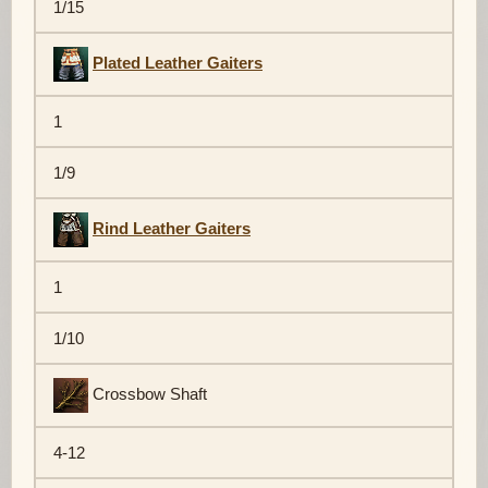
1/15
Plated Leather Gaiters
1
1/9
Rind Leather Gaiters
1
1/10
Crossbow Shaft
4-12