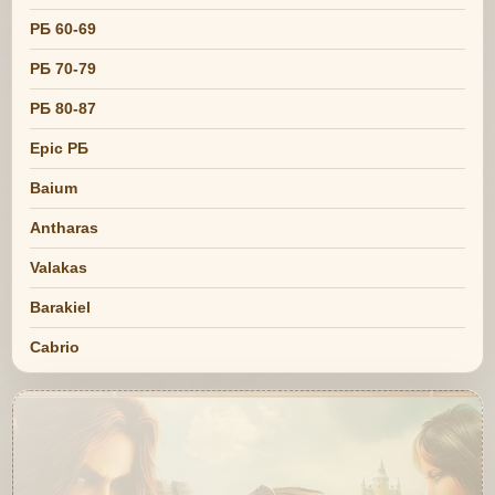
РБ 60-69
РБ 70-79
РБ 80-87
Epic РБ
Baium
Antharas
Valakas
Barakiel
Cabrio