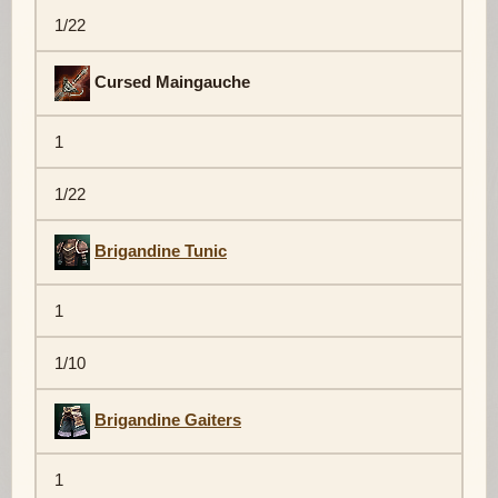
1/22
Cursed Maingauche
1
1/22
Brigandine Tunic
1
1/10
Brigandine Gaiters
1