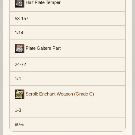
Half Plate Temper
53-157
1/14
Plate Gaiters Part
24-72
1/4
Scroll: Enchant Weapon (Grade C)
1-3
80%