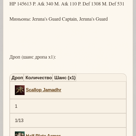
HP 145613 P. Atk 340 M. Atk 110 P. Def 1308 M. Def 531
Миньоны: Jeruna's Guard Captain, Jeruna's Guard
Дроп (шанс дропа х1):
Дроп
Количество
Шанс (х1)
Scallop Jamadhr
1
1/13
Half Plate Armor