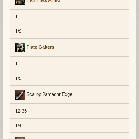
1
1/9
Plate Gaiters
1
1/5
Scallop Jamadhr Edge
12-36
1/4