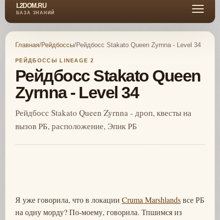
L2DOM.RU
БАЗА ЗНАНИЙ
Главная
/
Рейдбоссы
/
Рейдбосс Stakato Queen Zyrnna - Level 34
РЕЙДБОССЫ LINEAGE 2
Рейдбосс Stakato Queen
Zyrnna - Level 34
Рейдбосс Stakato Queen Zyrnna - дроп, квесты на
вызов РБ, расположение, Эпик РБ
Я уже говорила, что в локации
Cruma Marshlands
все РБ
на одну морду? По-моему, говорила. Тпшимся из