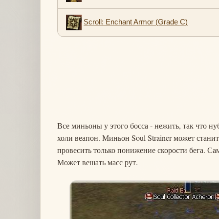
Scroll: Enchant Armor (Grade C)
Все миньоны у этого босса - нежить, так что н
холи веапон. Миньон Soul Strainer может станит
провесить только понижение скорости бега. Сам
Может вешать масс рут.