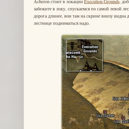
Acheron стоит в локации
Execution Grounds
, до
забежите в локу, спускаемся по самой левой лес
дорога длинее, вон там на скрине внизу видна д
лестнице подниматься надо.