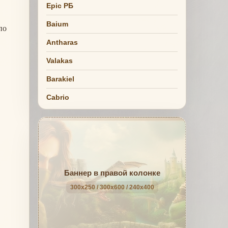
Epic РБ
Baium
по
Antharas
Valakas
Barakiel
Cabrio
Баннер в правой колонке
300x250 / 300x600 / 240x400