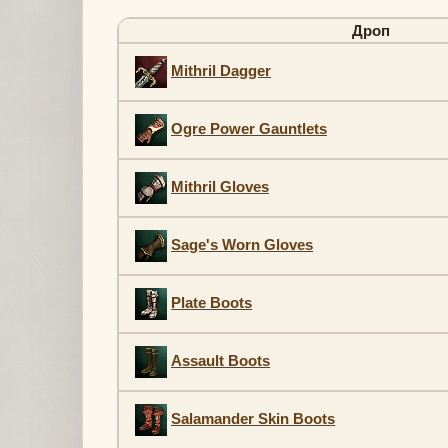
Дроп
Mithril Dagger
Ogre Power Gauntlets
Mithril Gloves
Sage's Worn Gloves
Plate Boots
Assault Boots
Salamander Skin Boots