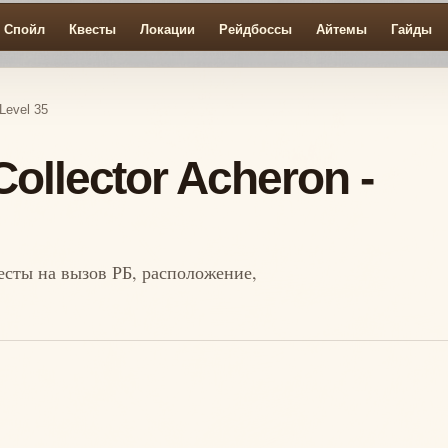
Спойл
Квесты
Локации
Рейдбоссы
Айтемы
Гайды
Level 35
ollector Acheron -
весты на вызов РБ, расположение,