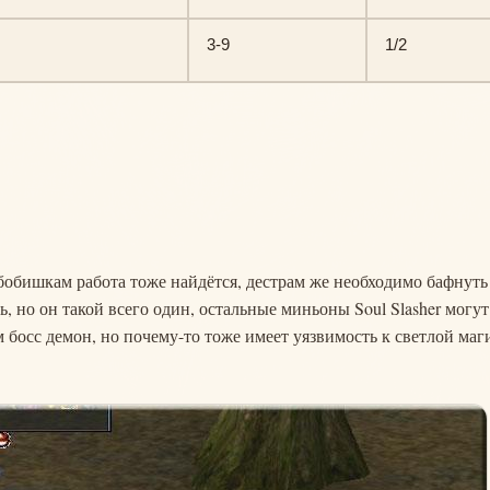
3-9
1/2
убобишкам работа тоже найдётся, дестрам же необходимо бафнуть
ь, но он такой всего один, остальные миньоны Soul Slasher могут
 босс демон, но почему-то тоже имеет уязвимость к светлой маг