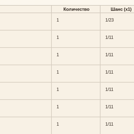
Количество
Шанс (х1)
1
1/23
1
1/11
1
1/11
1
1/11
1
1/11
1
1/11
1
1/11