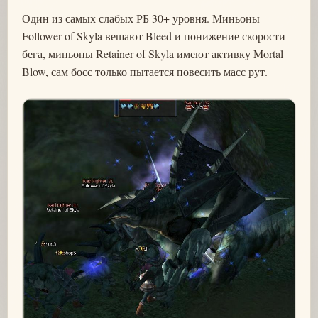
Один из самых слабых РБ 30+ уровня. Миньоны
Follower of Skyla вешают Bleed и понижение скорости
бега, миньоны Retainer of Skyla имеют активку Mortal
Blow, сам босс только пытается повесить масс рут.