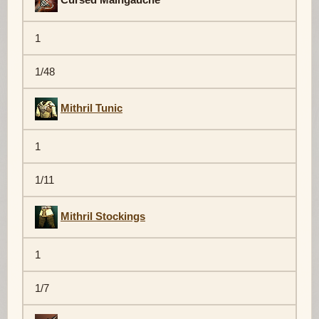
1
1/48
Mithril Tunic
1
1/11
Mithril Stockings
1
1/7