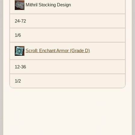
Mithril Stocking Design
24-72
1/6
Scroll: Enchant Armor (Grade D)
12-36
1/2