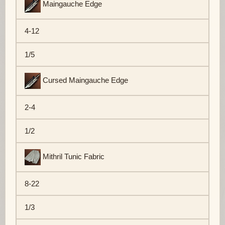
Maingauche Edge
4-12
1/5
Cursed Maingauche Edge
2-4
1/2
Mithril Tunic Fabric
8-22
1/3