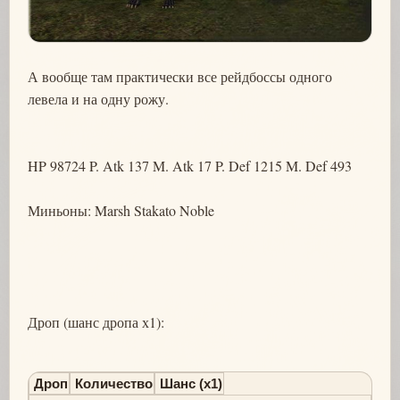
А вообще там практически все рейдбоссы одного
левела и на одну рожу.
HP 98724 P. Atk 137 M. Atk 17 P. Def 1215 M. Def 493
Миньоны: Marsh Stakato Noble
Дроп (шанс дропа х1):
Дроп
Количество
Шанс (х1)