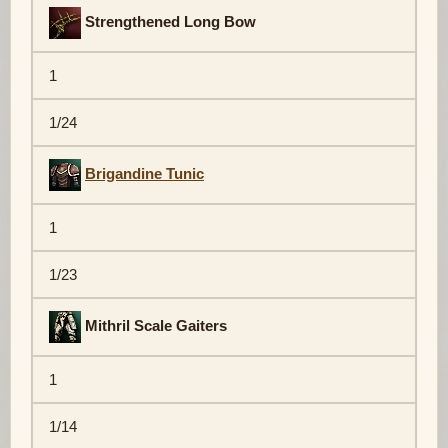
Strengthened Long Bow
1
1/24
Brigandine Tunic
1
1/23
Mithril Scale Gaiters
1
1/14