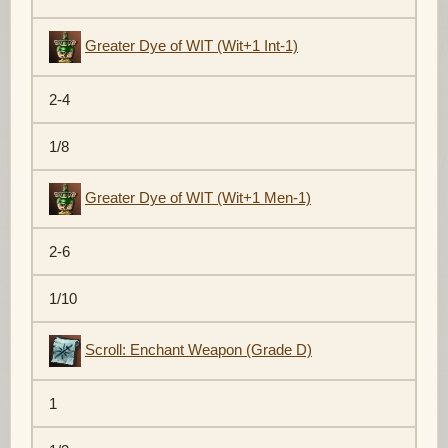
Greater Dye of WIT (Wit+1 Int-1)
2-4
1/8
Greater Dye of WIT (Wit+1 Men-1)
2-6
1/10
Scroll: Enchant Weapon (Grade D)
1