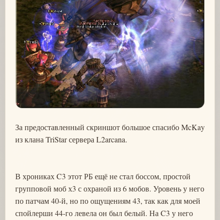
За предоставленный скриншот большое спасибо McKay
из клана TriStar сервера L2arcana.
В хрониках C3 этот РБ ещё не стал боссом, простой
групповой моб х3 с охраной из 6 мобов. Уровень у него
по патчам 40-й, но по ощущениям 43, так как для моей
спойлерши 44-го левела он был белый. На C3 у него