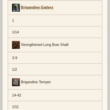
Brigandine Gaiters
1
1/14
Strengthened Long Bow Shaft
3-9
1/2
Brigandine Temper
14-42
1/11