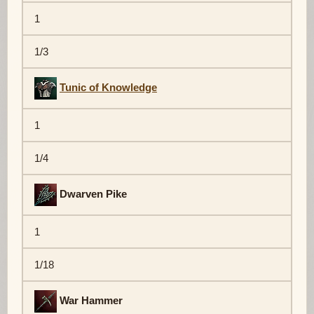
1
1/3
Tunic of Knowledge
1
1/4
Dwarven Pike
1
1/18
War Hammer