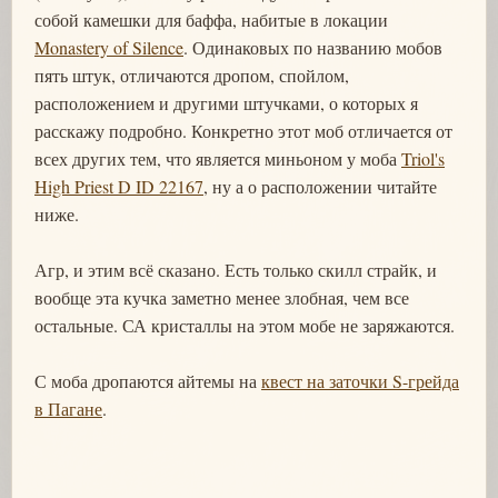
собой камешки для баффа, набитые в локации
Monastery of Silence
. Одинаковых по названию мобов
пять штук, отличаются дропом, спойлом,
расположением и другими штучками, о которых я
расскажу подробно. Конкретно этот моб отличается от
всех других тем, что является миньоном у моба
Triol's
High Priest D ID 22167
, ну а о расположении читайте
ниже.
Агр, и этим всё сказано. Есть только скилл страйк, и
вообще эта кучка заметно менее злобная, чем все
остальные. СА кристаллы на этом мобе не заряжаются.
С моба дропаются айтемы на
квест на заточки S-грейда
в Пагане
.