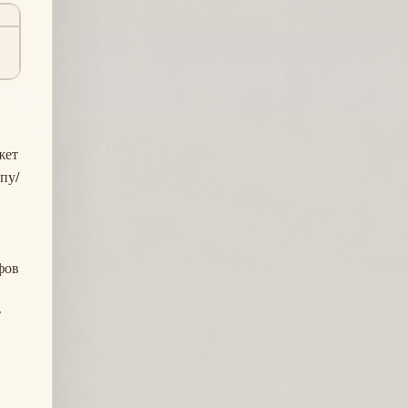
ы
жет
пу/
фов
т