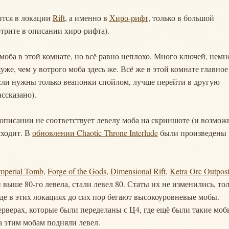
дится в локации
Rift
, а именно в
Хиро-рифт
, только в большой
отрите в описании хиро-рифта).
 моба в этой комнате, но всё равно неплохо. Много ключей, немн
хуже, чем у вотрого моба здесь же. Всё же в этой комнате главное
Если нужны только веапонки спойлом, лучше перейти в другую
ссказано).
 описании не соответствует левелу моба на скриншоте (и возмож
сходит. В
обновлении Chaotic Throne Interlude
были произведены
mperial Tomb
,
Forge of the Gods
,
Dimensional Rift
,
Ketra Orc Outpos
выше 80-го левела, стали левел 80. Статы их не изменились, то
где в этих локациях до сих пор бегают высокоуровневые мобы.
ерверах, которые были переделаны с Ц4, где ещё были такие моб
ва этим мобам подняли левел.