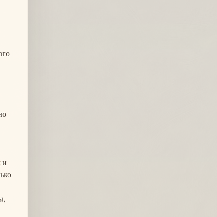
ого
но
t
и
лько
ы,