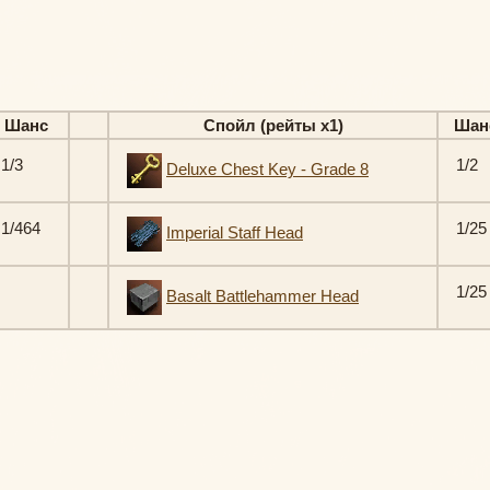
Шанс
Спойл (рейты х1)
Шан
1/3
1/2
Deluxe Chest Key - Grade 8
1/464
1/25
Imperial Staff Head
1/25
Basalt Battlehammer Head