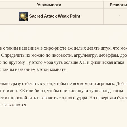
Уязвимости
Резист
-
Sacred Attack Weak Point
обов с таким названием в хиро-рифте аж целых девять штук, что мо
 Определить их можно по иксовости, агру/неагру, дебаффам, дро
о по-другому - у этого моба чуть больше ХП и физическая атака
 с таким названием в этой комнате.
льно сразу отбегать в угол, чтобы не вся комната агрилась. Деба
 пати иметь ЕЕ или биша, чтобы они кастанули турн андед, тогда
ет их проспойлить и завалить с одного удара. Но наверняка буде
е заряжаются.