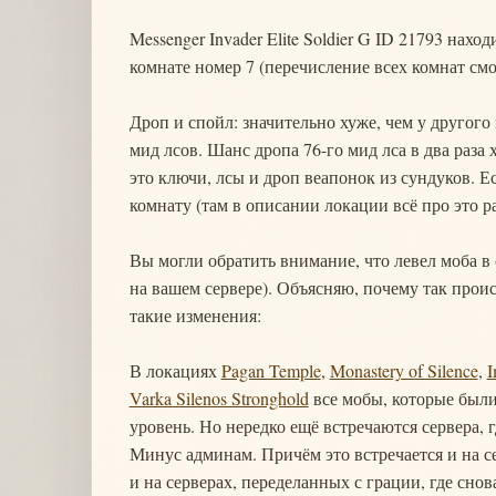
Messenger Invader Elite Soldier G ID 21793 нахо
комнате номер 7 (перечисление всех комнат см
Дроп и спойл: значительно хуже, чем у другого
мид лсов. Шанс дропа 76-го мид лса в два раза 
это ключи, лсы и дроп веапонок из сундуков. 
комнату (там в описании локации всё про это ра
Вы могли обратить внимание, что левел моба в
на вашем сервере). Объясняю, почему так прои
такие изменения:
В локациях
Pagan Temple
,
Monastery of Silence
,
I
Varka Silenos Stronghold
все мобы, которые были 
уровень. Но нередко ещё встречаются сервера, 
Минус админам. Причём это встречается и на с
и на серверах, переделанных с грации, где сно