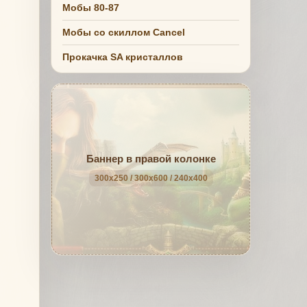
Мобы 80-87
Мобы со скиллом Cancel
Прокачка SA кристаллов
Баннер в правой колонке
300x250 / 300x600 / 240x400