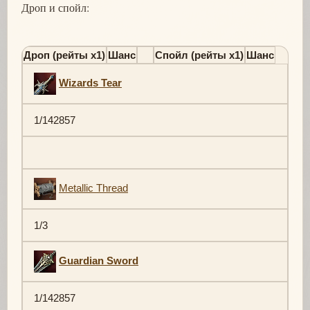
Дроп и спойл:
Дроп (рейты х1)
Шанс
Спойл (рейты х1)
Шанс
Wizards Tear
1/142857
Metallic Thread
1/3
Guardian Sword
1/142857