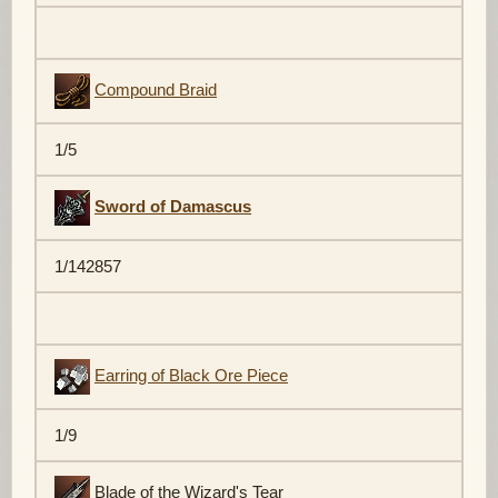
Compound Braid
1/5
Sword of Damascus
1/142857
Earring of Black Ore Piece
1/9
Blade of the Wizard's Tear