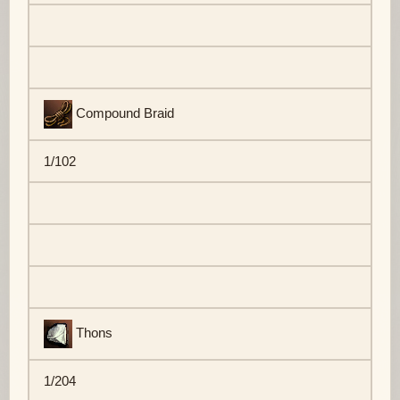
Compound Braid
1/102
Thons
1/204