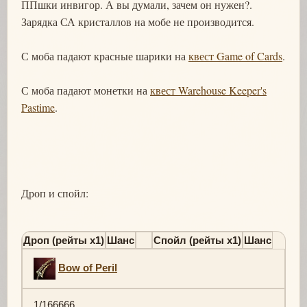
ППшки инвигор. А вы думали, зачем он нужен?.
Зарядка СА кристаллов на мобе не производится.
С моба падают красные шарики на
квест Game of Cards
.
С моба падают монетки на
квест Warehouse Keeper's
Pastime
.
Дроп и спойл:
Дроп (рейты х1)
Шанс
Спойл (рейты х1)
Шанс
Bow of Peril
1/166666