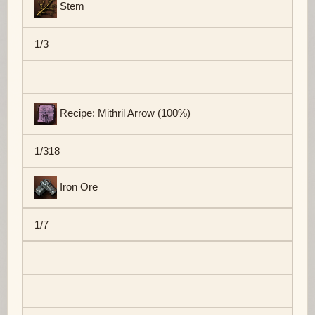
Stem
1/3
Recipe: Mithril Arrow (100%)
1/318
Iron Ore
1/7