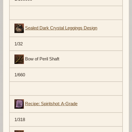
Sealed Dark Crystal Leggings Design
1/32
Bow of Peril Shaft
1/660
Recipe: Spiritshot: A-Grade
1/318