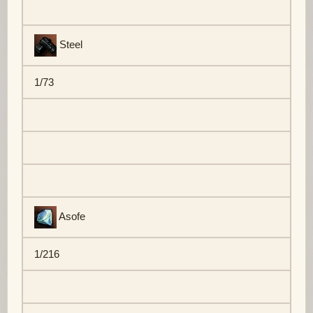
Steel
1/73
Asofe
1/216