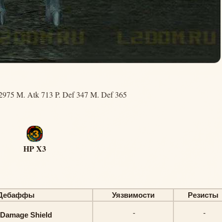
2975 M. Atk 713 P. Def 347 M. Def 365
HP X3
Дебаффы
Уязвимости
Резисты
-
-
Damage Shield