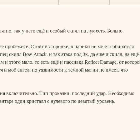
иятно, так у него ещё и особый скилл на лук есть. Больно.
не пробежите. Стоит в сторонке, в парики не хочет собираться
ец скилл Bow Attack, и так атака под 3к, да ещё и скилл, да ещё
м и этого мало, то есть ещё и пассивка Reflect Damage, от которо
тя и моб ангел, но уязвимости к тёмной магии не имеет, что
вня включительно. Тип прокачки: последний удар. Необходимо
ентаре один кристалл с нулевого по девятый уровень.