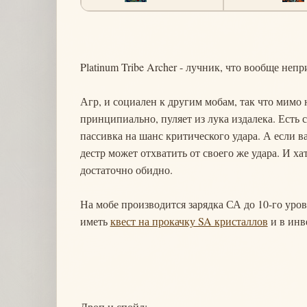
Platinum Tribe Archer - лучник, что вообще непр
Агр, и социален к другим мобам, так что мимо 
принципиально, пуляет из лука издалека. Есть сп
пассивка на шанс критического удара. А если ва
дестр может отхватить от своего же удара. И ха
достаточно обидно.
На мобе производится зарядка СА до 10-го уро
иметь
квест на прокачку SA кристаллов
и в инв
Дроп и спойл: