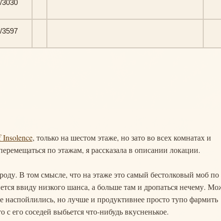
/3030
/3597
 Insolence
, только на шестом этаже, но зато во всех комнатах и
перемещаться по этажам, я рассказала в описании локации.
ороду. В том смысле, что на этаже это самый бестолковый моб по
ется ввиду низкого шанса, а больше там и дропаться нечему. М
е наспойлились, но лучше и продуктивнее просто тупо фармить
 то с его соседей выбьется что-нибудь вкусненькое.