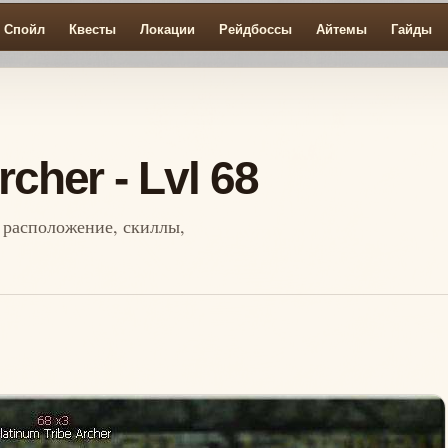
Спойл
Квесты
Локации
Рейдбоссы
Айтемы
Гайды
rcher - Lvl 68
л, расположение, скиллы,