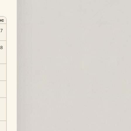
нс
17
18