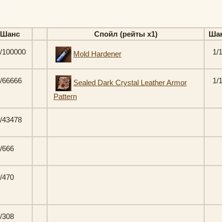
Шанс
Спойл (рейты х1)
Ша
/100000
1/
Mold Hardener
/66666
1/
Sealed Dark Crystal Leather Armor
Pattern
/43478
/666
/470
/308