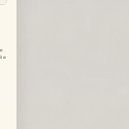
 и
й и