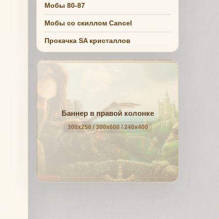
Мобы 80-87
Мобы со скиллом Cancel
Прокачка SA кристаллов
Баннер в правой колонке
300x250 / 300x600 / 240x400