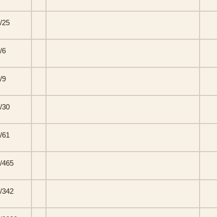
/25
/6
/9
/30
/61
/465
/342