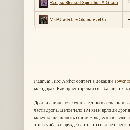
1
Recipe: Blessed Spiritshot: A-Grade
1
Mid-Grade Life Stone: level 67
Platinum Tribe Archer обитает в локации
Tower of
коридорах. Как ориентироваться в башне и как 
Дроп и спойл: вот лучник тут ни к селу, ни к г
части дропа. Целое тело ТМ хэви вряд ли дропн
конечно поспойлить синий молд, если вы ещё н
этого моба в надежде на то, что если не с него,