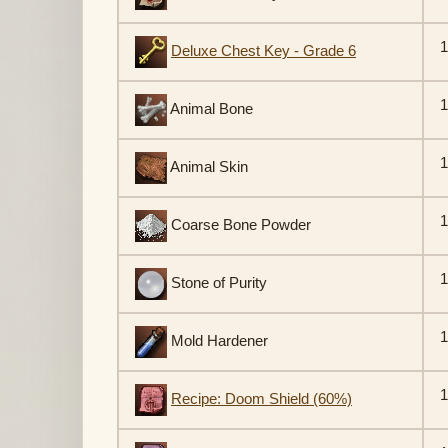
1
Deluxe Chest Key - Grade 6
1
Animal Bone
1
Animal Skin
1
Coarse Bone Powder
1
Stone of Purity
1
Mold Hardener
1
Recipe: Doom Shield (60%)