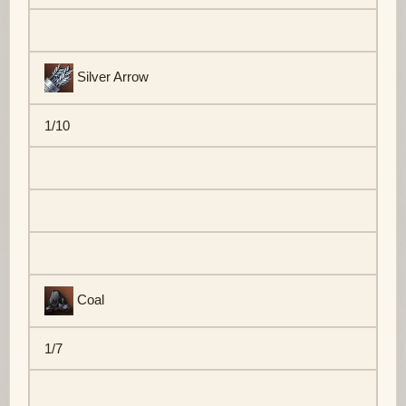
Silver Arrow
1/10
Coal
1/7