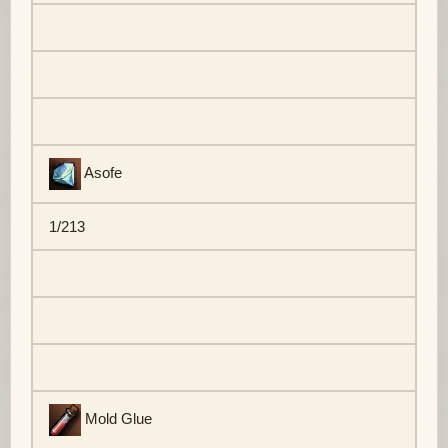
Asofe
1/213
Mold Glue