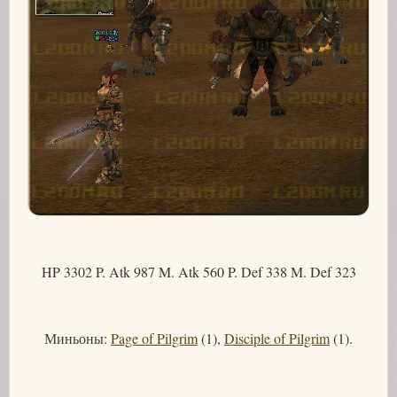
HP 3302 P. Atk 987 M. Atk 560 P. Def 338 M. Def 323
Миньоны:
Page of Pilgrim
(1),
Disciple of Pilgrim
(1).