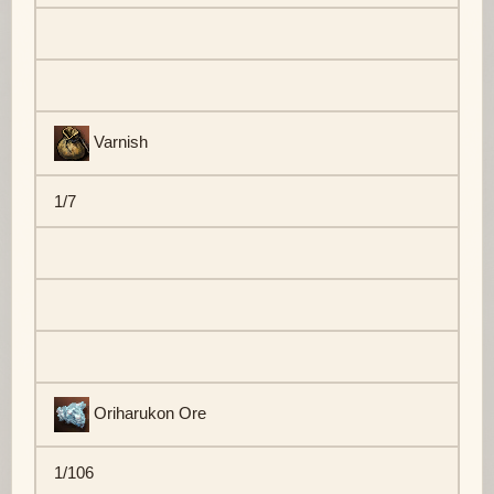
Varnish
1/7
Oriharukon Ore
1/106