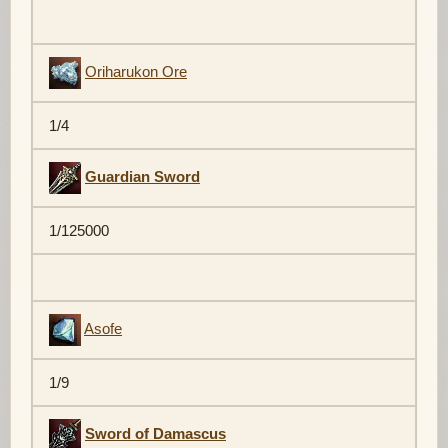
Oriharukon Ore
1/4
Guardian Sword
1/125000
Asofe
1/9
Sword of Damascus