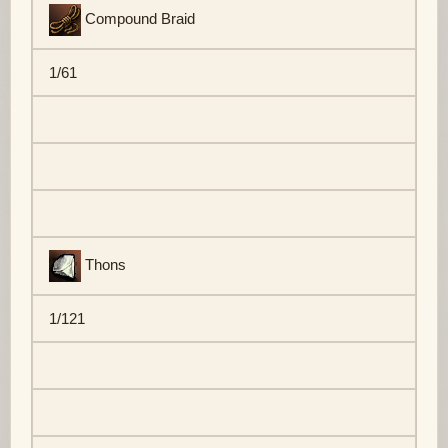
Compound Braid
1/61
Thons
1/121