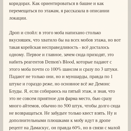
коридорах. Как ориентироваться в башне и как
перемещаться по этажам, я рассказала в описании
локации.
Дроп и спойл: в этого моба напихано столько
вкусняшек, что хватило бы на всех мобов этажа, но вот
такая корейская несправедливость - всё досталось
одному. Первое и главное, зачем сюда приходят, это
набить реагентов Demon's Blood, которые падают с
этого моба почти со 100% шансом и сразу по 3 штуки.
Падают не только они, но и муншарды, правда по 1
штуке и гораздо реже, но основное всё же Демонс
Блуды. Я, если собираюсь на пятый этаж, и зная, что
это не совсем приятное для фарма место, бью сразу
много айтемов, обычно по 500 штук, чтобы долго сюда
не возвращаться. Не забудьте только квест взять. Ну и
дополнительными плюшками к мобу идут в дропе
рецепт на Дамаскус, он правда 60%, но в связи с малой