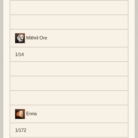
Mithril Ore
1/14
Enria
1/172