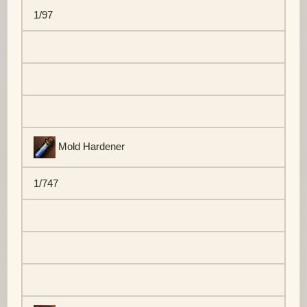
1/97
Mold Hardener
1/747