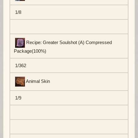
1/8
Recipe: Greater Soulshot (A) Compressed
Package(100%)
1/362
Animal Skin
1/9