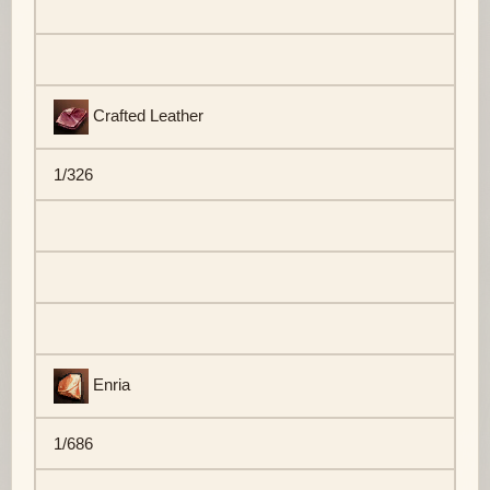
Crafted Leather
1/326
Enria
1/686