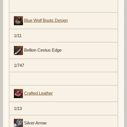
Blue Wolf Boots Design
1/11
Bellion Cestus Edge
1/747
Crafted Leather
1/13
Silver Arrow