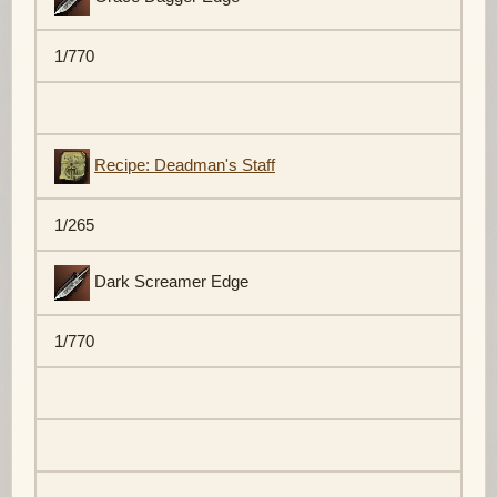
1/770
Recipe: Deadman's Staff
1/265
Dark Screamer Edge
1/770