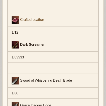
Crafted Leather
1/12
Dark Screamer
1/83333
Sword of Whispering Death Blade
1/80
Grace Dagger Edge