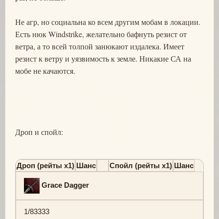
Не агр, но социальна ко всем другим мобам в локации.
Есть нюк Windstrike, желательно бафнуть резист от
ветра, а то всей толпой занюкают издалека. Имеет
резист к ветру и уязвимость к земле. Никакие СА на
мобе не качаются.
Дроп и спойл:
Дроп (рейты х1)
Шанс
Спойл (рейты х1)
Шанс
Grace Dagger
1/83333