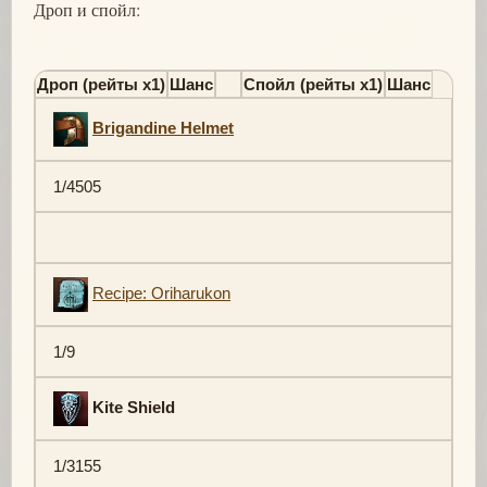
Дроп и спойл:
Дроп (рейты х1)
Шанс
Спойл (рейты х1)
Шанс
Brigandine Helmet
1/4505
Recipe: Oriharukon
1/9
Kite Shield
1/3155