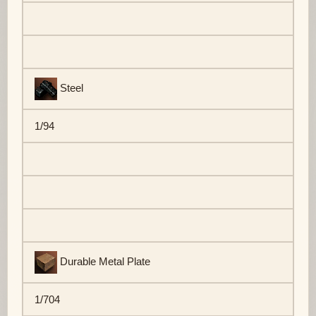
Steel
1/94
Durable Metal Plate
1/704