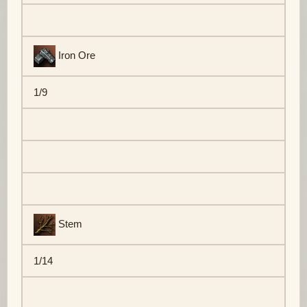
Iron Ore
1/9
Stem
1/14