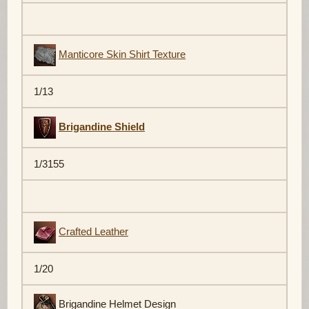
Manticore Skin Shirt Texture
1/13
Brigandine Shield
1/3155
Crafted Leather
1/20
Brigandine Helmet Design