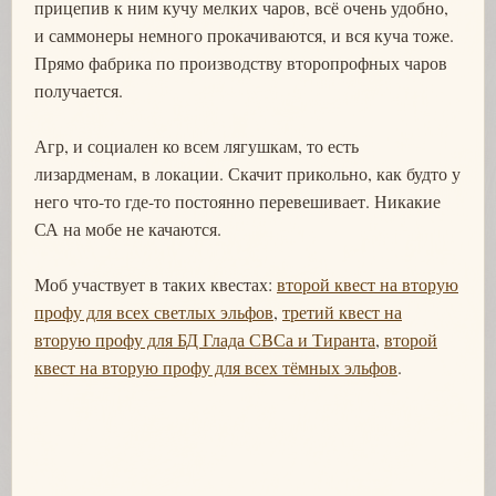
прицепив к ним кучу мелких чаров, всё очень удобно,
и саммонеры немного прокачиваются, и вся куча тоже.
Прямо фабрика по производству второпрофных чаров
получается.
Агр, и социален ко всем лягушкам, то есть
лизардменам, в локации. Скачит прикольно, как будто у
него что-то где-то постоянно перевешивает. Никакие
СА на мобе не качаются.
Моб участвует в таких квестах:
второй квест на вторую
профу для всех светлых эльфов
,
третий квест на
вторую профу для БД Глада СВСа и Тиранта
,
второй
квест на вторую профу для всех тёмных эльфов
.