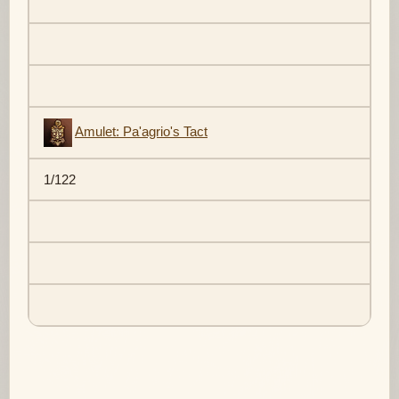
Amulet: Pa'agrio's Tact
1/122