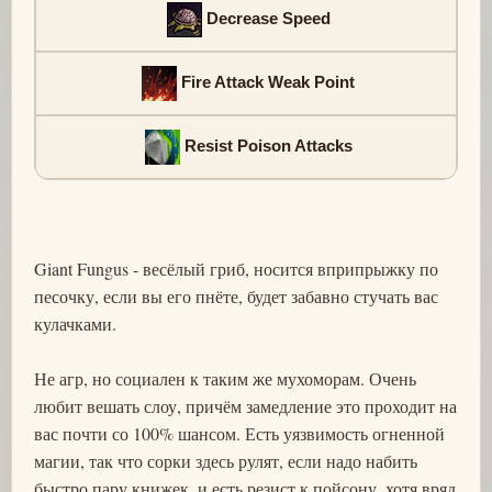
Decrease Speed
Fire Attack Weak Point
Resist Poison Attacks
Giant Fungus - весёлый гриб, носится вприпрыжку по
песочку, если вы его пнёте, будет забавно стучать вас
кулачками.
Не агр, но социален к таким же мухоморам. Очень
любит вешать слоу, причём замедление это проходит на
вас почти со 100% шансом. Есть уязвимость огненной
магии, так что сорки здесь рулят, если надо набить
быстро пару книжек, и есть резист к пойсону, хотя вряд