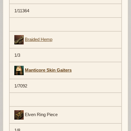
1/11364
Braided Hemp
1/3
Manticore Skin Gaiters
1/7092
Elven Ring Piece
1/8