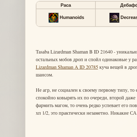
Раса
Дебаф
Humanoids
Decrea
Tasaba Lizardman Shaman B ID 21640 - уникальн
остальных мобов дроп и спойл одинаковые у ра
Lizardman Shaman A ID 20785
куча вещей в дроп
шансом.
Не агр, не социален к своему первому типу, то 
спокойно ковырять их по очереди, второй даже 
фармить магом, то очень редко успевает его пове
хп 1/2, это практически незаметно. Никакие СА