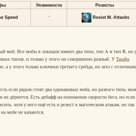
фы
Уязвимости
Резисты
-
se Speed
Resist M. Attacks
ый моб. Все мобы в локации имеют два типа, тип A и тип B, но 
зных типов, и только у этого он совершенно разный. У
Tasaba
е, а у этого только ключики третьего грейда, но зато с отличным
есть если рядом стоят два одинаковых моба, но разного типа, мо
и не дёрнется. Есть дебафф на понижение скорости бега, но если
сить, хотя у него ещё есть и резист к магическим атакам, но так
 на мобе не качаются.