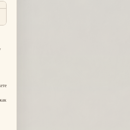
у
жете
 как