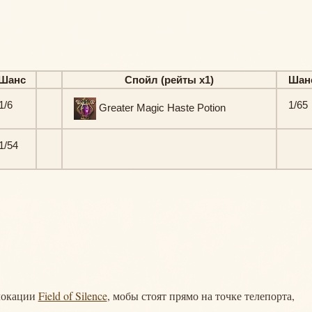
Шанс
Спойл (рейты х1)
Шан
1/6
1/65
Greater Magic Haste Potion
1/54
 локации
Field of Silence
, мобы стоят прямо на точке телепорта,