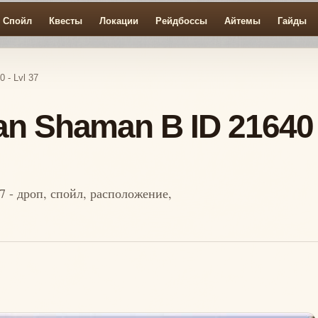
Спойл
Квесты
Локации
Рейдбоссы
Айтемы
Гайды
 - Lvl 37
an Shaman B ID 21640 
7 - дроп, спойл, расположение,