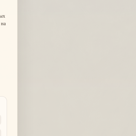
мых
 на