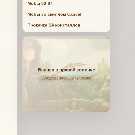
Мобы 80-87
Мобы со скиллом Cancel
Прокачка SA кристаллов
Баннер в правой колонке
300x250 / 300x600 / 240x400