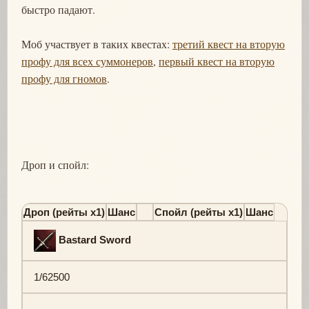
быстро падают.
Моб участвует в таких квестах:
третий квест на вторую
профу для всех суммонеров
,
первый квест на вторую
профу для гномов
.
Дроп и спойл:
Дроп (рейты х1)
Шанс
Спойл (рейты х1)
Шанс
Bastard Sword
1/62500