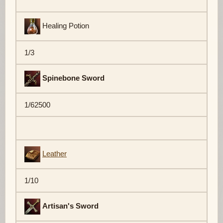
Healing Potion
1/3
Spinebone Sword
1/62500
Leather
1/10
Artisan's Sword