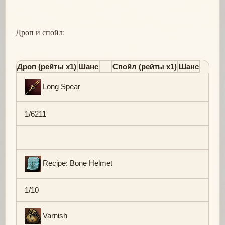
Дроп и спойл:
Дроп (рейты х1)
Шанс
Спойл (рейты х1)
Шанс
Long Spear
1/6211
Recipe: Bone Helmet
1/10
Varnish