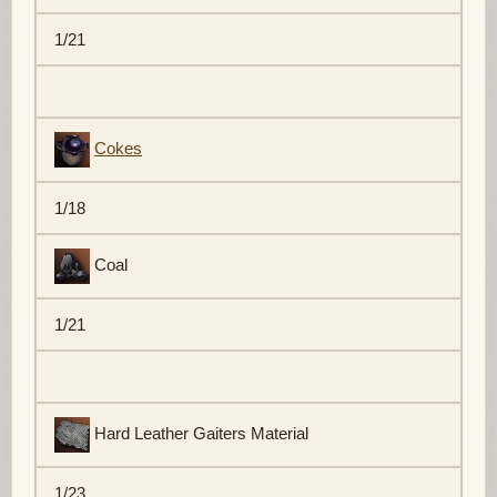
1/21
Cokes
1/18
Coal
1/21
Hard Leather Gaiters Material
1/23