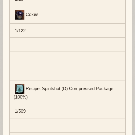
Cokes
1/122
Recipe: Spiritshot (D) Compressed Package
(100%)
1/509