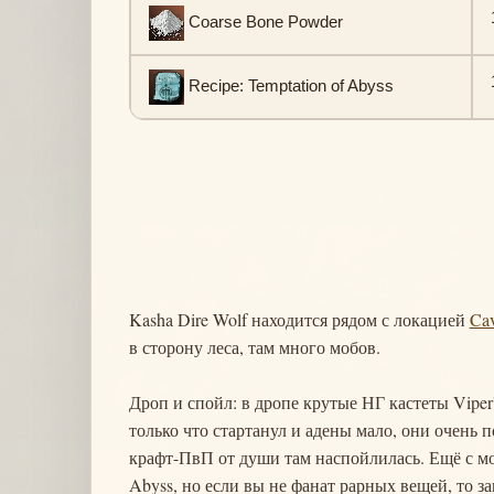
Coarse Bone Powder
Recipe: Temptation of Abyss
Kasha Dire Wolf находится рядом с локацией
Cav
в сторону леса, там много мобов.
Дроп и спойл: в дропе крутые НГ кастеты Viper'
только что стартанул и адены мало, они очень
крафт-ПвП от души там наспойлилась. Ещё с мо
Abyss, но если вы не фанат рарных вещей, то за