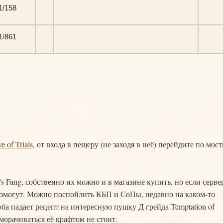
1/158
1/861
e of Trials
, от входа в пещеру (не заходя в неё) перейдите по мос
s Fang, собственно их можно и в магазине купить, но если серве
 помогут. Можно поспойлить КБП и СоПы, недавно на каком-то
ба падает рецепт на интересную пушку Д грейда Temptation of
морачиваться её крафтом не стоит.