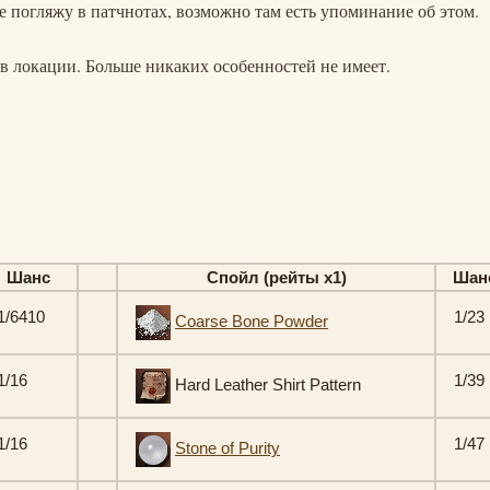
е погляжу в патчнотах, возможно там есть упоминание об этом.
 в локации. Больше никаких особенностей не имеет.
Шанс
Спойл (рейты х1)
Шан
1/6410
1/23
Coarse Bone Powder
1/16
1/39
Hard Leather Shirt Pattern
1/16
1/47
Stone of Purity