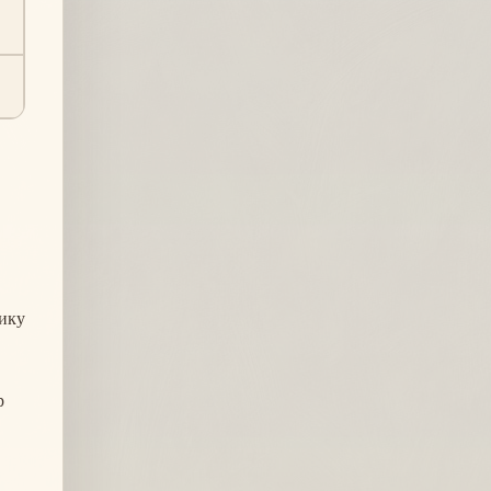
тику
р