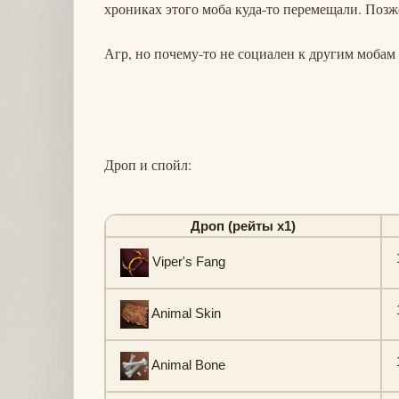
хрониках этого моба куда-то перемещали. Позж
Агр, но почему-то не социален к другим мобам
Дроп и спойл:
Дроп (рейты х1)
Viper's Fang
Animal Skin
Animal Bone