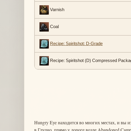
Varnish
Coal
Recipe: Spiritshot: D-Grade
Recipe: Spiritshot (D) Compressed Pack
Hungry Eye находится во многих местах, и вы и
в Глудио, прямо у дороге возле Abandoned Camp,