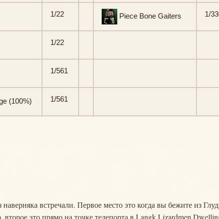
1/22
1/33
Piece Bone Gaiters
1/22
1/561
1/561
age (100%)
з наверняка встречали. Первое место это когда вы бежите из Глу
 второе это прямо на точке телепорта в Langk Lizardmen Dwellin