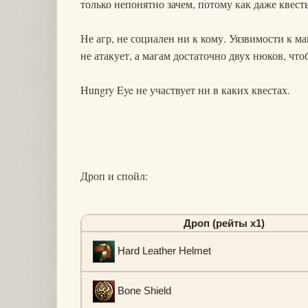
только непонятно зачем, потому как даже квест
Не агр, не социален ни к кому. Уязвимости к маг
не атакует, а магам достаточно двух нюков, чт
Hungry Eye не участвует ни в каких квестах.
Дроп и спойл:
Дроп (рейты х1)
Hard Leather Helmet
Bone Shield