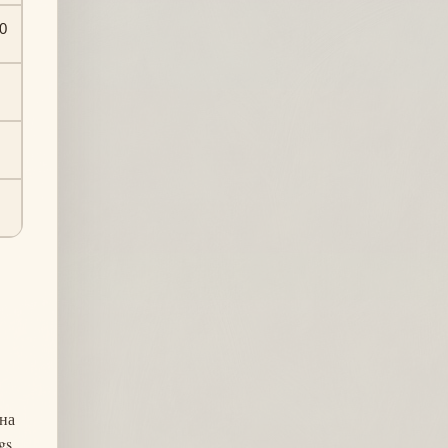
0
дна
gs,