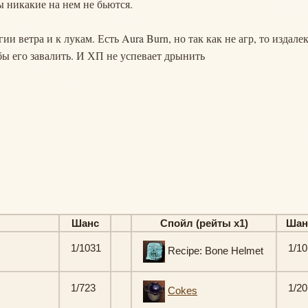
ы никакие на нем не бьются.
ии ветра и к лукам. Есть Aura Burn, но так как не агр, то издале
обы его завалить. И ХП не успевает дрынить
Шанс
Спойл (рейты х1)
Шан
1/1031
1/10
Recipe: Bone Helmet
1/723
1/20
Cokes