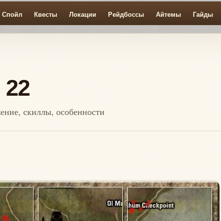
Спойл
Квесты
Локации
Рейдбоссы
Айтемы
Гайды
 22
жение, скиллы, особенности