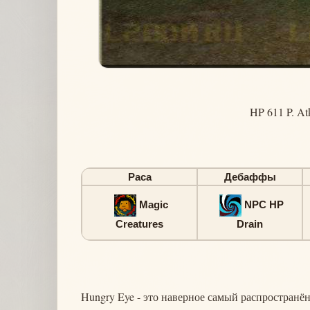
HP 611 P. At
Раса
Дебаффы
Magic
NPC HP
Creatures
Drain
Hungry Eye - это наверное самый распространё