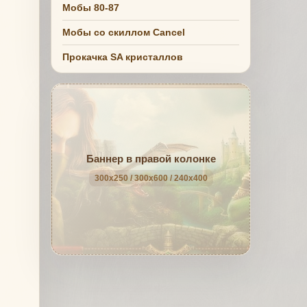
Мобы 80-87
Мобы со скиллом Cancel
Прокачка SA кристаллов
Баннер в правой колонке
300x250 / 300x600 / 240x400