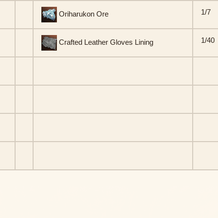
1/7
Oriharukon Ore
1/40
Crafted Leather Gloves Lining