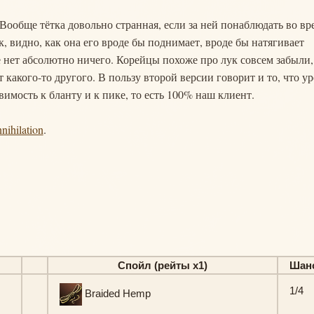
 Вообще тётка довольно странная, если за ней понаблюдать во вр
ук, видно, как она его вроде бы поднимает, вроде бы натягивает
её нет абсолютно ничего. Корейцы похоже про лук совсем забыли,
 какого-то другого. В пользу второй версии говорит и то, что у
звимость к бланту и к пике, то есть 100% наш клиент.
nihilation
.
Спойл (рейты х1)
Шан
1/4
Braided Hemp