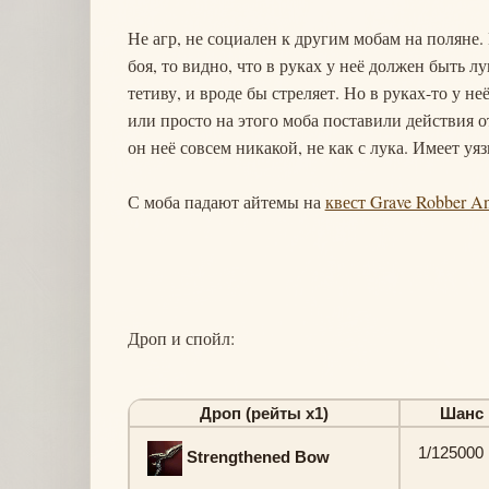
Не агр, не социален к другим мобам на поляне.
боя, то видно, что в руках у неё должен быть л
тетиву, и вроде бы стреляет. Но в руках-то у н
или просто на этого моба поставили действия от
он неё совсем никакой, не как с лука. Имеет уя
С моба падают айтемы на
квест Grave Robber An
Дроп и спойл:
Дроп (рейты х1)
Шанс
1/125000
Strengthened Bow