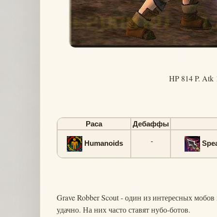
HP 814 P. Atk 
Раса
Дебаффы
-
Humanoids
Spe
Grave Robber Scout - один из интересных мобов
удачно. На них часто ставят нубо-ботов.