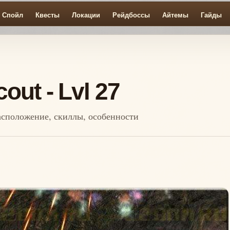
Спойл
Квесты
Локации
Рейдбоссы
Айтемы
Гайды
out - Lvl 27
 расположение, скиллы, особенности