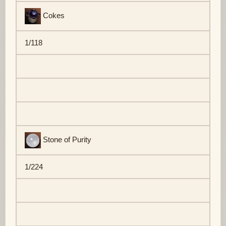
Cokes
1/118
Stone of Purity
1/224