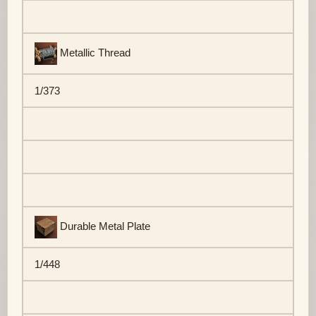
Metallic Thread
1/373
Durable Metal Plate
1/448