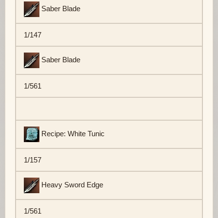
Saber Blade
1/147
Saber Blade
1/561
Recipe: White Tunic
1/157
Heavy Sword Edge
1/561