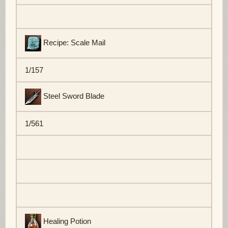
Recipe: Scale Mail
1/157
Steel Sword Blade
1/561
Healing Potion