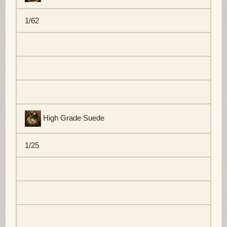
1/62
High Grade Suede
1/25