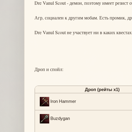
Dre Vanul Scout - демон, поэтому имеет резист о
Агр, социален к другим мобам. Есть промик, д
Dre Vanul Scout не участвует ни в каких квестах
Дроп и спойл:
Дроп (рейты х1)
Iron Hammer
Buzdygan