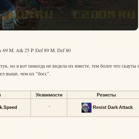
k 69 M. Atk 25 P. Def 89 M. Def 80
тук, но я вот никогда не видела их вместе, тем более что скауты 
ел выше, чем их "босс".
ы
Уязвимости
Резисты
-
tk.Speed
Resist Dark Attack