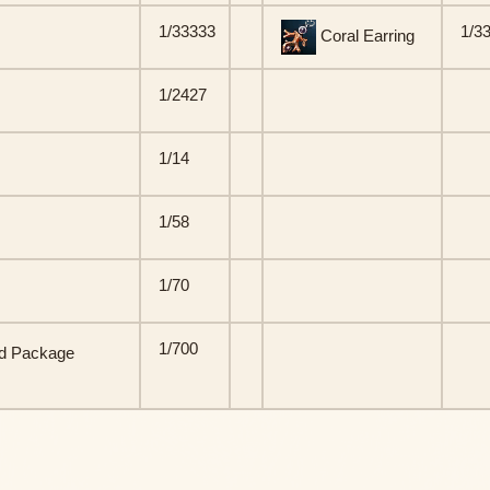
1/33333
1/3
Coral Earring
1/2427
1/14
1/58
1/70
1/700
ed Package