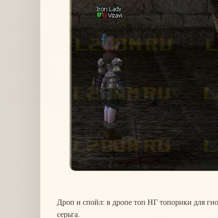
Дроп и спойл: в дропе топ НГ топорики для гн
серьга.