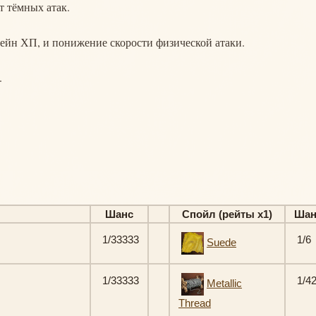
т тёмных атак.
рейн ХП, и понижение скорости физической атаки.
.
Шанс
Спойл (рейты х1)
Шан
1/33333
1/6
Suede
1/33333
1/4
Metallic
Thread