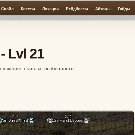
Спойл
Квесты
Локации
Рейдбоссы
Айтемы
Гайды
- Lvl 21
сположение, скиллы, особенности