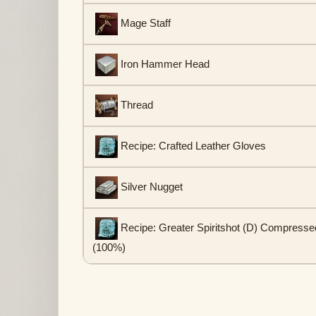
Mage Staff
Iron Hammer Head
Thread
Recipe: Crafted Leather Gloves
Silver Nugget
Recipe: Greater Spiritshot (D) Compress
(100%)