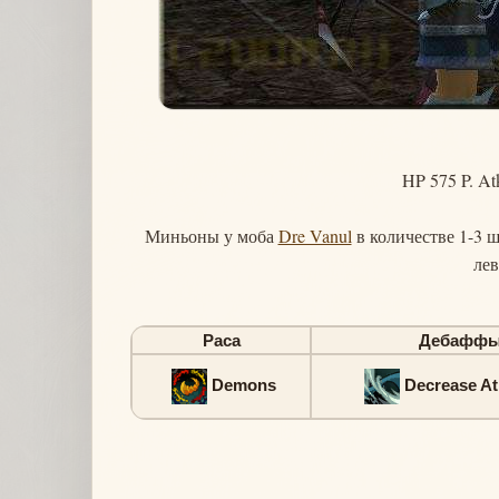
HP 575 P. At
Миньоны у моба
Dre Vanul
в количестве 1-3 ш
лев
Раса
Дебафф
Demons
Decrease A